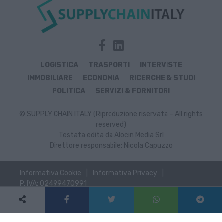
LOGISTICA
TRASPORTI
INTERVISTE
IMMOBILIARE
ECONOMIA
RICERCHE & STUDI
POLITICA
SERVIZI & FORNITORI
© SUPPLY CHAIN ITALY (Riproduzione riservata – All rights
reserved)
Testata edita da Alocin Media Srl
Direttore responsabile: Nicola Capuzzo
Informativa Cookie
Informativa Privacy
P. IVA: 02499470991