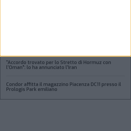
Alessandro Scotti è il nuovo general manager di
Dachser Italy Food Logistics
Regolamento Eidf e trasparenza della filiera: da
Laghezza un pacchetto per la due diligence
aziendale
“Accordo trovato per lo Stretto di Hormuz con
l’Oman”: lo ha annunciato l’Iran
Condor affitta il magazzino Piacenza DC11 presso il
Prologis Park emiliano