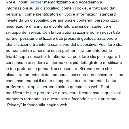
Noi e i nostri
partner
memorizziamo e/o accediamo a
informazioni su un dispositivo, come i cookie, e trattiamo dati
personali, come identificatori univoci e informazioni standard
inviate da un dispositivo per annunci e contenuti personalizzati,
misurazione di annunci e contenuti, analisi dell'audience e
sviluppo dei servizi.
Con la tua autorizzazione noi e i nostri 825
partner possiamo utilizzare dati precisi di geolocalizzazione e
identificazione tramite la scansione del dispositivo. Puoi fare clic
per consentire a noi e ai nostri partner il trattamento per le
Il gruppo terminalistico Psa Italia con l’Mto Logtainer
finalità sopra descritte. In alternativa puoi fare clic per negare il
consenso o accedere a informazioni più dettagliate e modificare
da una parte, Rail Hub Milano (Contship Italia) con
le tue preferenze prima di acconsentire.
Si rende noto che
l’Mto Medlog (Msc) dall’altra. Sono questi due
alcuni trattamenti dei dati personali possono non richiedere il tuo
raggruppamenti di imprese ad avere risposto
consenso, ma hai il diritto di opporti a tale trattamento. Le tue
‘presente’ alla procedura di gara dell’Interporto di
preferenze si applicheranno solo a questo sito web. Puoi
Padova (scaduto oggi) finalizzato a cedere la
modificare le tue preferenze o revocare il consenso in qualsiasi
maggioranza dell’inland terminal veneto.
momento tornando su questo sito e facendo clic sul pulsante
"Privacy" in fondo alla pagina web.
Lo ha reso noto l’Interporto di Padova ricordando che
“Psa, con sede a Singapore, è leader mondiale nella