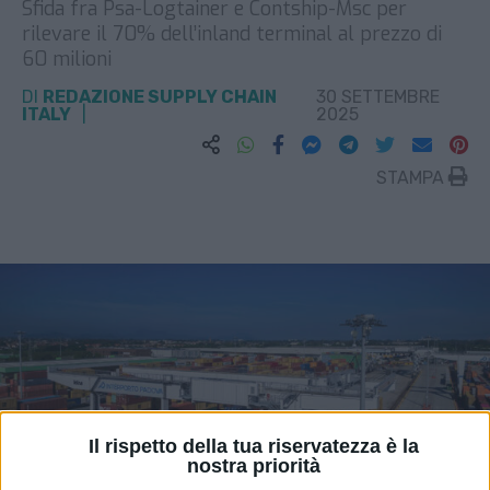
Sfida fra Psa-Logtainer e Contship-Msc per
rilevare il 70% dell’inland terminal al prezzo di
60 milioni
DI
REDAZIONE SUPPLY CHAIN
30 SETTEMBRE
ITALY
2025
STAMPA
Il rispetto della tua riservatezza è la
nostra priorità