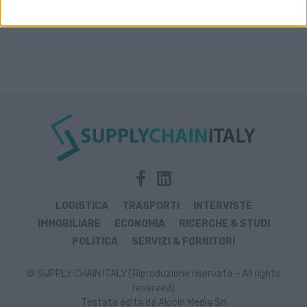
LOGISTICA
TRASPORTI
INTERVISTE
IMMOBILIARE
ECONOMIA
RICERCHE & STUDI
POLITICA
SERVIZI & FORNITORI
© SUPPLY CHAIN ITALY (Riproduzione riservata – All rights
reserved)
Testata edita da Alocin Media Srl