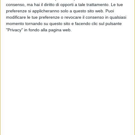
consenso, ma hai il diritto di opporti a tale trattamento. Le tue
preferenze si applicheranno solo a questo sito web. Puoi
modificare le tue preferenze o revocare il consenso in qualsiasi
A Madrid è stata ufficialmente costituita
momento tornando su questo sito e facendo clic sul pulsante
Federlogistica Iberica, emanazione diretta di
"Privacy" in fondo alla pagina web.
Federlogistica. La nuova realtà, spiega una nota,
nasce per “implementare la collaborazione tra Italia e
Spagna e sostenere concretamente le imprese e i
produttori lungo la catena logistica, in export come in
import”.
Presidente della nuova Associazione è Andrea
Lazzari, affiancato da Cristina Martín Lorenzo
(Usyncro) con il ruolo di Vice Presidente, Matteo De
Candia (Gnv Espana), Vice Presidente, e Maurizio Di
Ubaldo, nella funzione di Segretario.
Obiettivo prioritario di Federlogistica Iberica è quello
di supportare gli imprenditori italiani che operano in