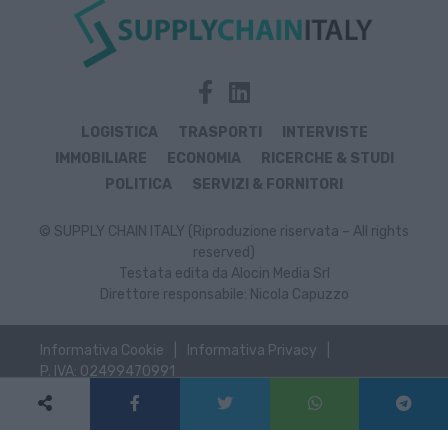
LOGISTICA
TRASPORTI
INTERVISTE
IMMOBILIARE
ECONOMIA
RICERCHE & STUDI
POLITICA
SERVIZI & FORNITORI
© SUPPLY CHAIN ITALY (Riproduzione riservata – All rights
reserved)
Testata edita da Alocin Media Srl
Direttore responsabile: Nicola Capuzzo
Informativa Cookie
Informativa Privacy
P. IVA: 02499470991