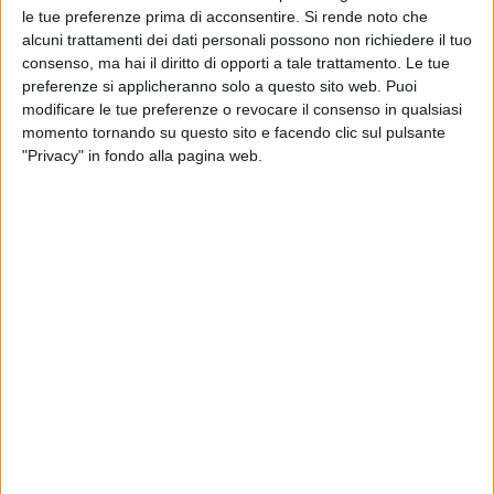
le tue preferenze prima di acconsentire.
Si rende noto che
alcuni trattamenti dei dati personali possono non richiedere il tuo
consenso, ma hai il diritto di opporti a tale trattamento. Le tue
preferenze si applicheranno solo a questo sito web. Puoi
modificare le tue preferenze o revocare il consenso in qualsiasi
Assoram, associazione attiva da 60 anni e che ad oggi
momento tornando su questo sito e facendo clic sul pulsante
riunisce circa 130 aziende e 220 magazzini della
"Privacy" in fondo alla pagina web.
logistica healthcare italiana, cambia volto e diventa
Liphe, acronimo di Logistica Integrata Pharma
Healthcare.
“Non un semplice rebranding”, spiega, ma una
“ridefinizione del suo ruolo in hub di sistema”. Il
passaggio è stato illustrato nel corso di un evento che
si è svolto a Roma nel corso del quale è anche stata
presentata la ricerca “La distribuzione healthcare tra
trasformazioni e nuove sfide”, realizzata in
collaborazione con Iqvia .