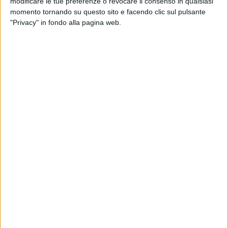
modificare le tue preferenze o revocare il consenso in qualsiasi
momento tornando su questo sito e facendo clic sul pulsante
"Privacy" in fondo alla pagina web.
Il mondo dei trasporti dice addio a Luigi Artoni, a
lungo presidente e amministratore delegato della
Artoni Trasporti Spa, scomparso a 91 anni.
Nominato Cavaliere del Lavoro nel 2008 dall’allora
presidente della Repubblica Giorgio Napolitano, Artoni
aveva portato in alto l’azienda, nata in una prima
forma già a fine ‘800 ma fondata ufficialmente nel
1933, sviluppandone la ‘potenza’ grazie all’impiego
delle casse mobili ed espandendone la presenza nel
nord e nel centro Italia. Tra i traguardi raggiunti, la
trasformazione in Spa nel 1981, poi l’avvio di Artoni
Logistica, del servizio intercontinentale Artoni Global
Forwarding e ancora di Artoni Expedit. Negli anni ’80
anche la figlia Anna Maria Artoni fece il suo ingresso