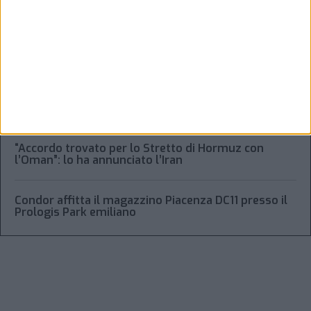
Alessandro Scotti è il nuovo general manager di
Dachser Italy Food Logistics
Regolamento Eidf e trasparenza della filiera: da
Laghezza un pacchetto per la due diligence
aziendale
“Accordo trovato per lo Stretto di Hormuz con
l’Oman”: lo ha annunciato l’Iran
Condor affitta il magazzino Piacenza DC11 presso il
Prologis Park emiliano