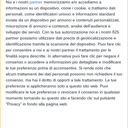
Noi e i nostri
partner
memorizziamo e/o accediamo a
informazioni su un dispositivo, come i cookie, e trattiamo dati
personali, come identificatori univoci e informazioni standard
inviate da un dispositivo per annunci e contenuti personalizzati,
misurazione di annunci e contenuti, analisi dell'audience e
sviluppo dei servizi.
Con la tua autorizzazione noi e i nostri 825
partner possiamo utilizzare dati precisi di geolocalizzazione e
identificazione tramite la scansione del dispositivo. Puoi fare clic
per consentire a noi e ai nostri partner il trattamento per le
finalità sopra descritte. In alternativa puoi fare clic per negare il
consenso o accedere a informazioni più dettagliate e modificare
La catena di approvvigionamento dell’industria
le tue preferenze prima di acconsentire.
Si rende noto che
automotive continua a compiere passi importanti
alcuni trattamenti dei dati personali possono non richiedere il tuo
verso la decarbonizzazione con la pubblicazione della
consenso, ma hai il diritto di opporti a tale trattamento. Le tue
preferenze si applicheranno solo a questo sito web. Puoi
seconda versione delle Linee guida sul calcolo e
modificare le tue preferenze o revocare il consenso in qualsiasi
rendicontazione delle emissioni, sviluppata
momento tornando su questo sito e facendo clic sul pulsante
congiuntamente da Ecg (Associazione della logistica
"Privacy" in fondo alla pagina web.
europea dei veicoli finiti) e Vda (Associazione
dell’industria automobilistica tedesca). La prima
versione delle linee guida era stata pubblicata nel
dicembre 2023, definendo l’applicazione della Iso