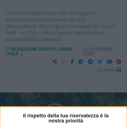
I nuovi standard sono stati sviluppati e
pubblicati congiuntamente da ECG –
l’Associazione della logistica europea dei veicoli
finiti – e VDA – l’Associazione dell’industria
automobilistica tedesca
DI
REDAZIONE SUPPLY CHAIN
21 NOVEMBRE
ITALY
2025
STAMPA
Il rispetto della tua riservatezza è la
nostra priorità