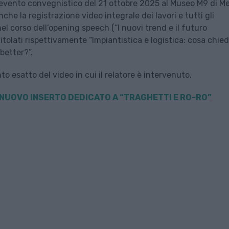
evento convegnistico del 21 ottobre 2025 al Museo M9 di M
che la registrazione video integrale dei lavori e tutti gli
el corso dell’opening speech (“I nuovi trend e il futuro
titolati rispettivamente “Impiantistica e logistica: cosa chie
 better?”.
 esatto del video in cui il relatore è intervenuto.
 NUOVO INSERTO DEDICATO A “TRAGHETTI E RO-RO”