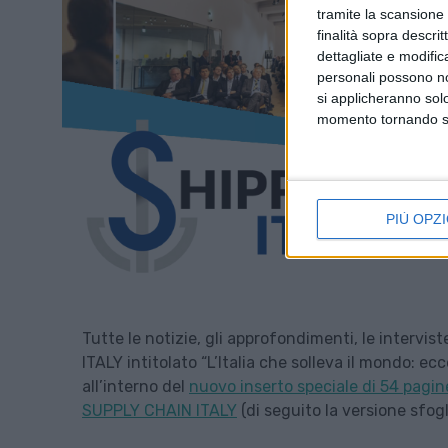
tramite la scansione d
finalità sopra descri
dettagliate e modific
personali possono non
si applicheranno sol
momento tornando su 
PIÙ OPZI
Tutte le notizie, gli approfondimenti, le intervi
ITALY intitolato “L’Italia che solleva il mondo: ec
all’interno del
nuovo inserto speciale di 54 pagin
SUPPLY CHAIN ITALY
(di seguito la versione sfogl