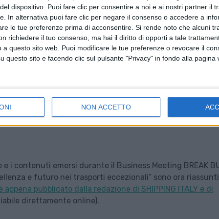
el dispositivo. Puoi fare clic per consentire a noi e ai nostri partner il 
tte. In alternativa puoi fare clic per negare il consenso o accedere a inf
are le tue preferenze prima di acconsentire.
Si rende noto che alcuni tr
 richiedere il tuo consenso, ma hai il diritto di opporti a tale trattame
o a questo sito web. Puoi modificare le tue preferenze o revocare il con
questo sito e facendo clic sul pulsante "Privacy" in fondo alla pagina
ONI
NON ACCETTO
AC
ste e i contenuti emersi durante il Business Meeting BREAK B
cellenza e futuro nei trasporti eccezionali” sono ora riassunti
e appena pubblicato dalla redazione di SHIPPING ITALY e di
iabile direttamente online).