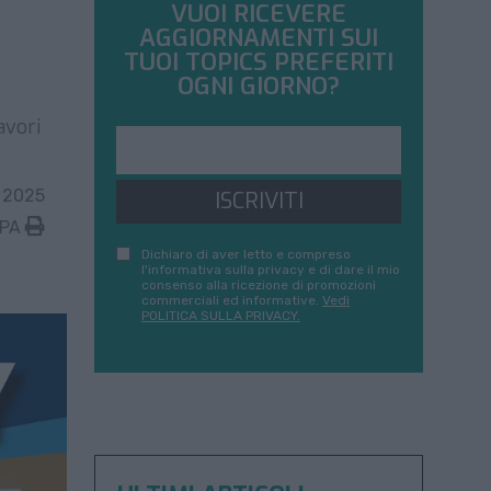
VUOI RICEVERE
AGGIORNAMENTI SUI
TUOI TOPICS PREFERITI
OGNI GIORNO?
avori
 2025
ISCRIVITI
MPA
Dichiaro di aver letto e compreso
l'informativa sulla privacy e di dare il mio
consenso alla ricezione di promozioni
commerciali ed informative.
Vedi
POLITICA SULLA PRIVACY.