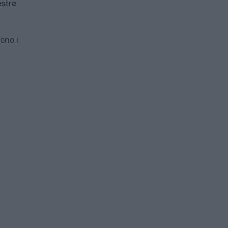
estre
dono i