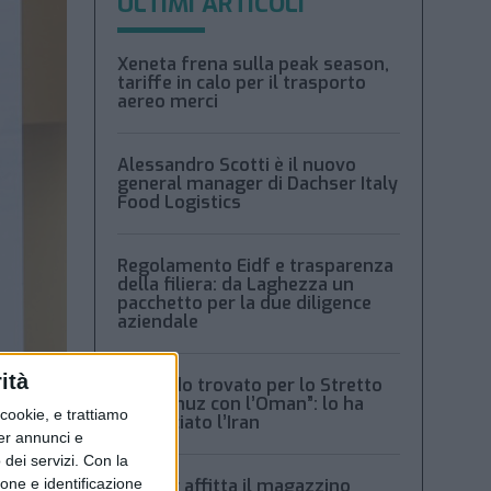
ULTIMI ARTICOLI
Xeneta frena sulla peak season,
tariffe in calo per il trasporto
aereo merci
Alessandro Scotti è il nuovo
general manager di Dachser Italy
Food Logistics
Regolamento Eidf e trasparenza
della filiera: da Laghezza un
pacchetto per la due diligence
aziendale
ità
“Accordo trovato per lo Stretto
di Hormuz con l’Oman”: lo ha
ookie, e trattiamo
annunciato l’Iran
per annunci e
dei servizi.
Con la
ione e identificazione
Condor affitta il magazzino