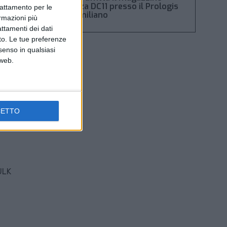
Piacenza DC11 presso il Prologis
trattamento per le
Park emiliano
ormazioni più
attamenti dei dati
nto. Le tue preferenze
senso in qualsiasi
 web.
CETTO
ULK