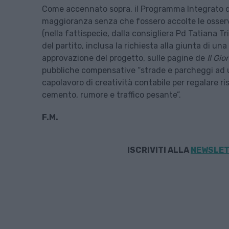
Come accennato sopra, il Programma Integrato di
maggioranza senza che fossero accolte le osserva
(nella fattispecie, dalla consigliera Pd Tatiana T
del partito, inclusa la richiesta alla giunta di una 
approvazione del progetto, sulle pagine de
Il Gio
pubbliche compensative “strade e parcheggi ad us
capolavoro di creatività contabile per regalare ri
cemento, rumore e traffico pesante”.
F.M.
ISCRIVITI ALLA
NEWSLET