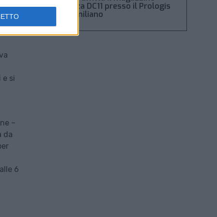
Piacenza DC11 presso il Prologis
di
Park emiliano
CETTO
un
eva
 e si
une –
à da
per
alle 6