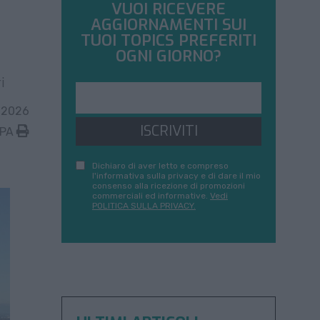
VUOI RICEVERE
AGGIORNAMENTI SUI
TUOI TOPICS PREFERITI
OGNI GIORNO?
i
 2026
ISCRIVITI
MPA
Dichiaro di aver letto e compreso
l'informativa sulla privacy e di dare il mio
consenso alla ricezione di promozioni
commerciali ed informative.
Vedi
POLITICA SULLA PRIVACY.