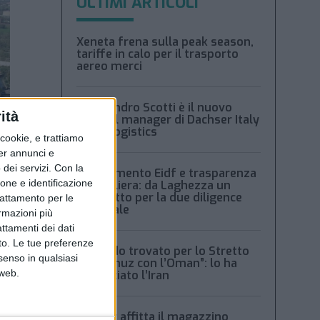
ULTIMI ARTICOLI
Xeneta frena sulla peak season,
tariffe in calo per il trasporto
aereo merci
Alessandro Scotti è il nuovo
ità
general manager di Dachser Italy
Food Logistics
ookie, e trattiamo
per annunci e
dei servizi.
Con la
Regolamento Eidf e trasparenza
ione e identificazione
della filiera: da Laghezza un
pacchetto per la due diligence
trattamento per le
aziendale
ormazioni più
attamenti dei dati
nto. Le tue preferenze
“Accordo trovato per lo Stretto
senso in qualsiasi
di Hormuz con l’Oman”: lo ha
 web.
annunciato l’Iran
Condor affitta il magazzino