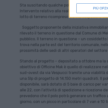
Sta suscitando qualche polemica a Melzo il via 
PIÙ OPZI
Intervento relativo alla realizzazione di un nuov
lotto di terreno ricompreso tra Via Vespucci e Vi
Soggetto proponente della iniziativa immobiliar
rilevato il terreno in questione dal Comune di Me
pubblico. Il terreno in questione – un cosiddetto 
trova nella parte est del territorio comunale, nel
prossimità delle sedi di altri operatori del settore
Stando al progetto – depositato a ottobre ma la
obiettivo di Officine Mak è quello di realizzare n
sud-ovest da via Vespucci tramite una viabilità di
una Slp di progetto di 14.150 metri quadrati. Il p
disponibile, sarà dotato di 5 baie di carico per van 
alle 22, con l’attività di spedizione e ricezione dell
prevedono che il polo potrà generare un traffico a
giorno, con un picco in particolare di 7 van e 10 ti