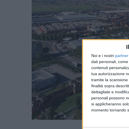
I
Noi e i nostri
partner
dati personali, come 
contenuti personalizz
tua autorizzazione no
tramite la scansione d
finalità sopra descri
dettagliate e modific
personali possono non
si applicheranno sol
momento tornando su 