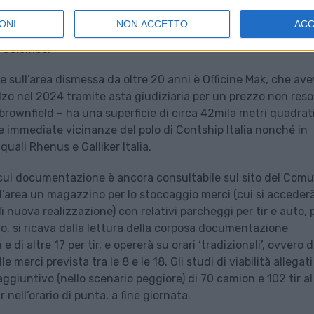
libera dato dalla Giunta comunale a un Programma Integrato 
ONI
NON ACCETTO
AC
o insediamento logistico nell’area Interzuccheri, situata su 
a Colombo.
e sull’area dismessa da oltre 20 anni è Officine Mak, che av
lzo nel 2024 tramite asta giudiziaria per un prezzo non reso
brownfield – ha una superficie di circa 42mila metri quadrati
le immediate vicinanze del polo di Contship Italia nonché in
 quali Rhenus e Galliker Italia.
 cui documentazione è ancora consultabile sul sito del Com
ell’area un magazzino per lo stoccaggio merci (cui si acceder
 nuova realizzazione) con relativi parcheggi per tir e auto, 
olo, si ricava dalla lettura della corposa documentazione
e di altre 17 per tir, e opererà su orari ‘tradizionali’, ovvero d
e merci prevista tra le 8 e le 18. Gli studi di viabilità allegati
ggiuntivo (nello scenario peggiore) di 70 camion e 102 tir al
r nell’orario di punta, a fine giornata.