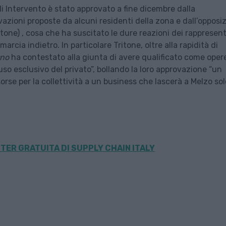
 Intervento è stato approvato a fine dicembre dalla
zioni proposte da alcuni residenti della zona e dall’opposi
ritone) , cosa che ha suscitato le dure reazioni dei rappresen
marcia indietro. In particolare Tritone, oltre alla rapidità di
rno
ha contestato alla giunta di avere qualificato come oper
o esclusivo del privato”, bollando la loro approvazione “un
sorse per la collettività a un business che lascerà a Melzo sol
TER GRATUITA DI SUPPLY CHAIN
ITALY