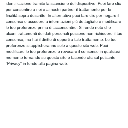
identificazione tramite la scansione del dispositivo. Puoi fare clic
per consentire a noi e ai nostri partner il trattamento per le
finalità sopra descritte. In alternativa puoi fare clic per negare il
consenso o accedere a informazioni più dettagliate e modificare
le tue preferenze prima di acconsentire.
Si rende noto che
alcuni trattamenti dei dati personali possono non richiedere il tuo
consenso, ma hai il diritto di opporti a tale trattamento. Le tue
preferenze si applicheranno solo a questo sito web. Puoi
Inter Ikea Group, grazie a una triangolazione
modificare le tue preferenze o revocare il consenso in qualsiasi
strategica con Lc3 Trasporti, partner storico per la
momento tornando su questo sito e facendo clic sul pulsante
movimentazione merci, e Mercedes-Benz Trucks, che
"Privacy" in fondo alla pagina web.
fornisce la tecnologia abilitante, ha deciso di
imprimere un’accelerazione alla sua strategia di
sostenibilità con un progetto, entrato nel vivo lo
scorso ottobre, che ha l’obiettivo di superare la fase
delle sperimentazioni pilota per costruire un modello
di trasporto strutturalmente libero dai combustibili
fossili.