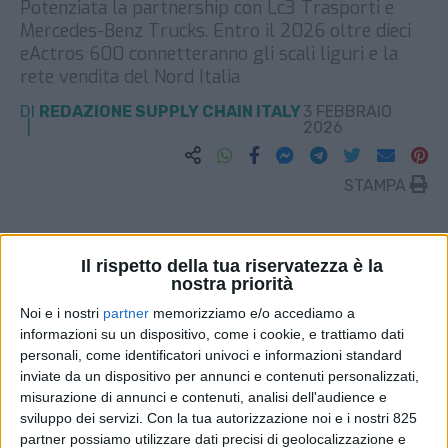
Potenziata la partnership con Lc3 Trasporti e
Mercedes-Benz Trucks. Entro il 2026 oltre dieci
eActros 600 connetteranno gli scali liguri e la
rete vendita del Nord Italia
DI
REDAZIONE SUPPLY CHAIN ITALY
3 FEBBRAIO
2026
STAMPA
Il rispetto della tua riservatezza è la
nostra priorità
Noi e i nostri
partner
memorizziamo e/o accediamo a
informazioni su un dispositivo, come i cookie, e trattiamo dati
personali, come identificatori univoci e informazioni standard
inviate da un dispositivo per annunci e contenuti personalizzati,
misurazione di annunci e contenuti, analisi dell'audience e
sviluppo dei servizi.
Con la tua autorizzazione noi e i nostri 825
partner possiamo utilizzare dati precisi di geolocalizzazione e