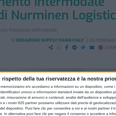
amento intermodale
di Nurminen Logisti
vo con frequenza settimanale
DI
REDAZIONE SUPPLY CHAIN ITALY
20 FEBBRAIO
STA
l rispetto della tua riservatezza è la nostra prior
memorizziamo e/o accediamo a informazioni su un dispositivo, come i c
identificatori univoci e informazioni standard inviate da un dispositivo 
ati, misurazione di annunci e contenuti, analisi dell'audience e sviluppo 
i e i nostri 825 partner possiamo utilizzare dati precisi di geolocalizzaz
el dispositivo. Puoi fare clic per consentire a noi e ai nostri partner il 
tte. In alternativa puoi fare clic per negare il consenso o accedere a inf