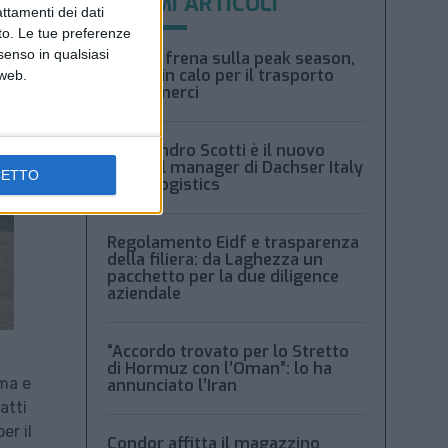
ULTIMI ARTICOLI
attamenti dei dati
nto. Le tue preferenze
senso in qualsiasi
Xeneta frena sulla peak season,
tariffe in calo per il trasporto
 web.
aereo merci
Alessandro Scotti è il nuovo
general manager di Dachser Italy
CETTO
Food Logistics
Regolamento Eidf e trasparenza
della filiera: da Laghezza un
pacchetto per la due diligence
aziendale
“Accordo trovato per lo Stretto
di Hormuz con l’Oman”: lo ha
rma e
annunciato l’Iran
atti
er il
Condor affitta il magazzino