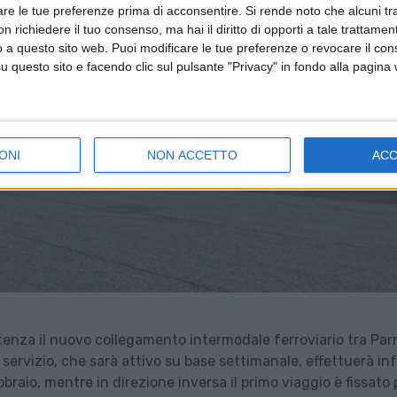
are le tue preferenze prima di acconsentire.
Si rende noto che alcuni tr
 richiedere il tuo consenso, ma hai il diritto di opporti a tale trattame
o a questo sito web. Puoi modificare le tue preferenze o revocare il con
questo sito e facendo clic sul pulsante "Privacy" in fondo alla pagina
ONI
NON ACCETTO
AC
rtenza il nuovo collegamento intermodale ferroviario tra Pa
l servizio, che sarà attivo su base settimanale, effettuerà inf
bbraio, mentre in direzione inversa il primo viaggio è fissato p