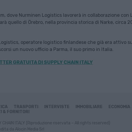
im, dove Nurminen Logistics lavorerà in collaborazione con 
rà quello di Örebro, nella provincia storica di Narke, circa 
istics, operatore logistico finlandese che già era attivo su
orsi un nuovo ufficio a Parma, il suo primo in Italia.
TER GRATUITA DI SUPPLY CHAIN
ITALY
TICA
TRASPORTI
INTERVISTE
IMMOBILIARE
ECONOMIA
I & FORNITORI
CHAIN ITALY (Riproduzione riservata – All rights reserved)
dita da Alocin Media Srl