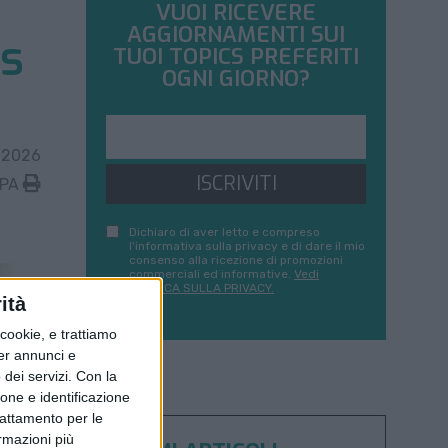
VUOI RICEVERE
AGGIORNAMENTI SUI
cs
TUOI TOPICS PREFERITI
OGNI GIORNO?
 2026
ISCRIVITI
MPA
Dichiaro di aver letto e compreso
l'informativa sulla privacy e di dare il mio
consenso alla ricezione di promozioni
commerciali ed informative.
Vedi
POLITICA SULLA PRIVACY.
ità
ookie, e trattiamo
per annunci e
dei servizi.
Con la
ione e identificazione
trattamento per le
ormazioni più