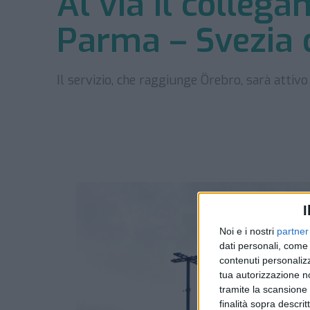
Al via il colleg
Parma – Svezia 
Il servizio, che raggiunge Örebro, sarà atti
I
Noi e i nostri
partner
dati personali, come 
contenuti personalizz
tua autorizzazione no
tramite la scansione d
finalità sopra descri