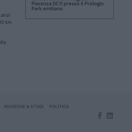
Piacenza DC11 presso il Prologis
Park emiliano
Lanzi
200 km
lla
RICERCHE & STUDI
POLITICA