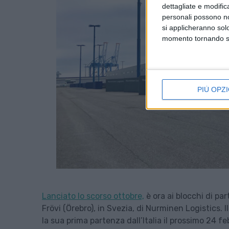
dettagliate e modific
personali possono non
si applicheranno sol
momento tornando su 
PIÙ OPZI
Lanciato lo scorso ottobre,
è ora ai blocchi di pa
Frövi (Örebro), in Svezia, di Nurminen Logistics. I
la sua prima partenza dall’Italia il prossimo 24 fe