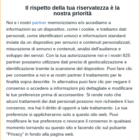
Il rispetto della tua riservatezza è la
DI
REDAZIONE SUPPLY CHAIN ITALY
16 APRILE
nostra priorità
2026
Noi e i nostri
partner
memorizziamo e/o accediamo a
informazioni su un dispositivo, come i cookie, e trattiamo dati
STAMPA
personali, come identificatori univoci e informazioni standard
inviate da un dispositivo per annunci e contenuti personalizzati,
misurazione di annunci e contenuti, analisi dell'audience e
sviluppo dei servizi.
Con la tua autorizzazione noi e i nostri 825
partner possiamo utilizzare dati precisi di geolocalizzazione e
identificazione tramite la scansione del dispositivo. Puoi fare clic
per consentire a noi e ai nostri partner il trattamento per le
finalità sopra descritte. In alternativa puoi fare clic per negare il
consenso o accedere a informazioni più dettagliate e modificare
le tue preferenze prima di acconsentire.
Si rende noto che
alcuni trattamenti dei dati personali possono non richiedere il tuo
consenso, ma hai il diritto di opporti a tale trattamento. Le tue
preferenze si applicheranno solo a questo sito web. Puoi
modificare le tue preferenze o revocare il consenso in qualsiasi
momento tornando su questo sito e facendo clic sul pulsante
"Privacy" in fondo alla pagina web.