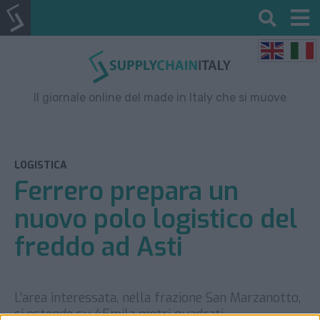
Il giornale online del made in Italy che si muove
LOGISTICA
Ferrero prepara un
nuovo polo logistico del
freddo ad Asti
L’area interessata, nella frazione San Marzanotto,
si estende su 45mila metri quadrati