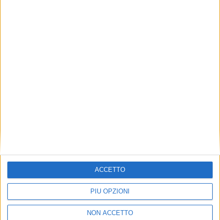
CHAIN
ITALY
VUOI RICEVERE AGGIORNAMENTI SUI
TUOI TOPICS PREFERITI OGNI GIORNO?
ISCRIVITI
Dichiaro di aver letto e compreso l'informativa sulla privacy e di
ACCETTO
dare il mio consenso alla ricezione di promozioni commerciali ed
informative.
Vedi POLITICA SULLA PRIVACY.
PIÙ OPZIONI
NON ACCETTO