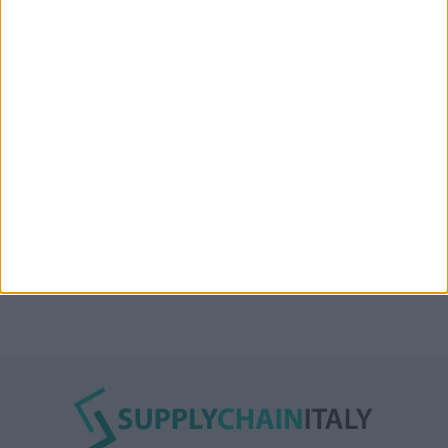
“Accordo trovato per lo Stretto di Hormuz con
l’Oman”: lo ha annunciato l’Iran
Condor affitta il magazzino Piacenza DC11 presso il
Prologis Park emiliano