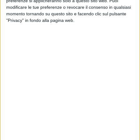
preferenze si applicheranno solo a questo sito web. Puoi
modificare le tue preferenze o revocare il consenso in qualsiasi
momento tornando su questo sito e facendo clic sul pulsante
"Privacy" in fondo alla pagina web.
Scannell Properties ha dato il via, con la posa della
prima pietra, alla costruzione di un nuovo immobile
logistico build-to-suit destinato a Td Synnex, società
di distribuzione di soluzioni nel settore It. La struttura
sorgerà a Marudo, in provincia di Lodi, su un’area di
35.000 metri quadrati rilevata a marzo dalla società.
Il suo completamento è atteso nei prossimi mesi.
Con una superficie complessiva di 15.700 metri
quadrati, l’immobile avrà una altezza utile interna di
12 metri e una portata del pavimento di 5
tonnellate/metro quadrato. Per l’immobile Scannell
Properties punta a ottenere la certificazione Breeam
Excellent, integrando soluzioni per il risparmio