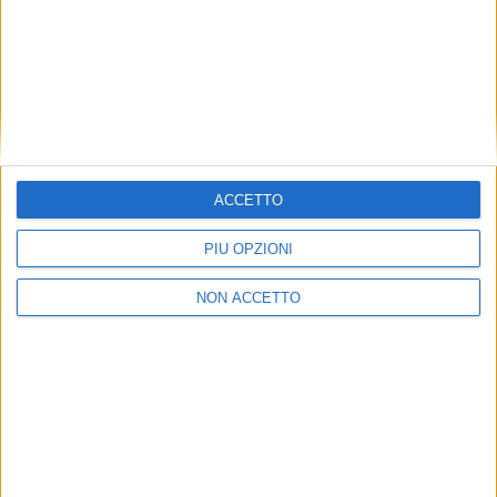
Regulatory di Deloitte Legal per la consulenza legale.
A occuparsi della realizzazione, nelle vesti di general
contractor, è Engineering 2K.
ISCRIVITI ALLA
NEWSLETTER GRATUITA DI SUPPLY
CHAIN
ITALY
ACCETTO
PIÙ OPZIONI
NON ACCETTO
VUOI RICEVERE AGGIORNAMENTI SUI
TUOI TOPICS PREFERITI OGNI GIORNO?
ISCRIVITI