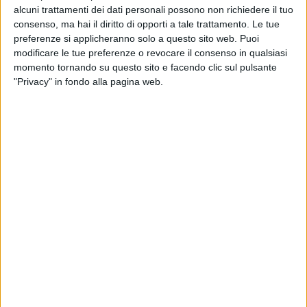
alcuni trattamenti dei dati personali possono non richiedere il tuo
consenso, ma hai il diritto di opporti a tale trattamento. Le tue
preferenze si applicheranno solo a questo sito web. Puoi
modificare le tue preferenze o revocare il consenso in qualsiasi
momento tornando su questo sito e facendo clic sul pulsante
eXyond, controllata di Circle Group, ha annunciato
"Privacy" in fondo alla pagina web.
l’acquisizione di una nuova commessa da 250 mila
euro destinata a supportare un primario player della
logistica nella trasformazione dei propri processi
documentali. L’iniziativa si muove in piena coerenza
con il regolamento europeo eFti (Electronic Freight
Transport Information), il quadro normativo che mira a
rendere digitale lo scambio di informazioni tra
operatori e autorità in tutta l’Unione Europea.
L’obiettivo centrale, come spiegato in una nota del
Gruppo, è la smaterializzazione documentale.
Attraverso l’adozione di strumenti come l’e-Cmr (la
lettera di vettura elettronica) e l’e-Ddt (il documento