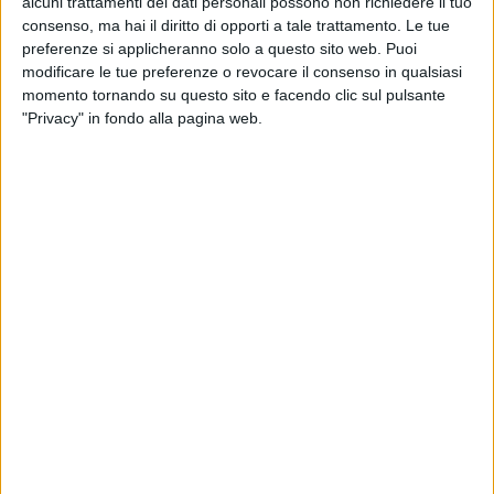
alcuni trattamenti dei dati personali possono non richiedere il tuo
consenso, ma hai il diritto di opporti a tale trattamento. Le tue
preferenze si applicheranno solo a questo sito web. Puoi
modificare le tue preferenze o revocare il consenso in qualsiasi
momento tornando su questo sito e facendo clic sul pulsante
"Privacy" in fondo alla pagina web.
Amazon ha annunciato ieri il lancio del nuovo servizio
Amazon Supply Chain Services, tramite il quale offrirà
i propri servizi logistici a terzi – e non più solo alle
imprese che vendono sul suo portale – mettendo nel
mirino in particolare i settori healthcare, automotive,
manifatturiero e del retail.
Una iniziativa, spiega in una nota il gruppo di Seattle,
che ricalca il percorso già seguito da Amazon Web
Services, ovvero l’infrastruttura cloud di Amazon,
prima sviluppata per gestire il business dell’azienda,