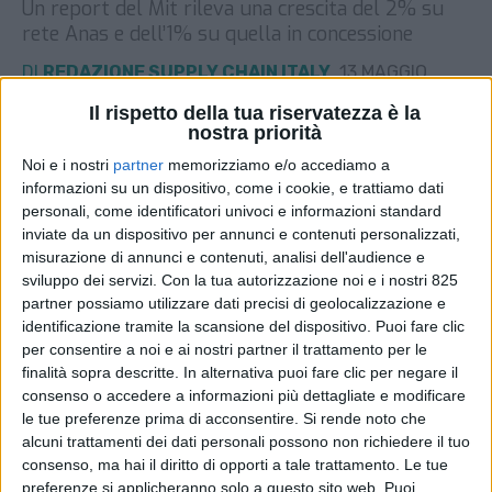
Un report del Mit rileva una crescita del 2% su
rete Anas e dell’1% su quella in concessione
DI
REDAZIONE SUPPLY CHAIN ITALY
13 MAGGIO
2026
Il rispetto della tua riservatezza è la
nostra priorità
STAMPA
Noi e i nostri
partner
memorizziamo e/o accediamo a
informazioni su un dispositivo, come i cookie, e trattiamo dati
personali, come identificatori univoci e informazioni standard
inviate da un dispositivo per annunci e contenuti personalizzati,
misurazione di annunci e contenuti, analisi dell'audience e
sviluppo dei servizi.
Con la tua autorizzazione noi e i nostri 825
partner possiamo utilizzare dati precisi di geolocalizzazione e
identificazione tramite la scansione del dispositivo. Puoi fare clic
per consentire a noi e ai nostri partner il trattamento per le
finalità sopra descritte. In alternativa puoi fare clic per negare il
consenso o accedere a informazioni più dettagliate e modificare
le tue preferenze prima di acconsentire.
Si rende noto che
alcuni trattamenti dei dati personali possono non richiedere il tuo
consenso, ma hai il diritto di opporti a tale trattamento. Le tue
preferenze si applicheranno solo a questo sito web. Puoi