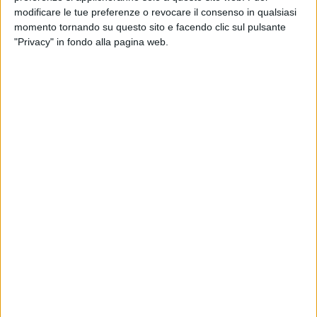
modificare le tue preferenze o revocare il consenso in qualsiasi
momento tornando su questo sito e facendo clic sul pulsante
"Privacy" in fondo alla pagina web.
Il traffico di mezzi pesanti sulle autostrade italiane
continua a crescere. Lo mostra l’ultimo
aggiornamento dell’Osservatorio Mobilità del Ministero
delle Infrastrutture e dei Trasporti, che fa il punto
sull’ultimo trimestre dello scorso anno e sull’intero
2025.
Su rete Anas, in termini di Tgm (traffico giornaliero
medio), negli ultimi tre mesi dello scorso anno lo
studio ha riscontrato una crescita del 2%, che si è