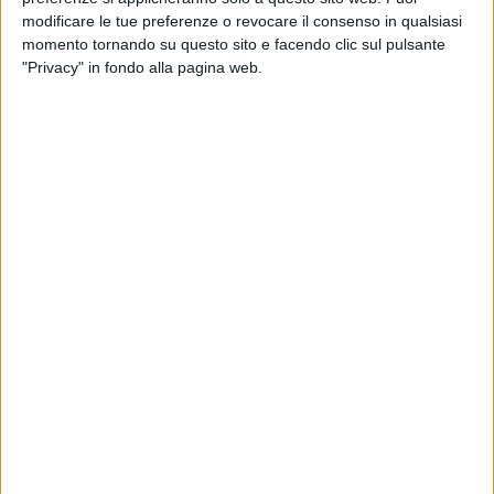
modificare le tue preferenze o revocare il consenso in qualsiasi
momento tornando su questo sito e facendo clic sul pulsante
"Privacy" in fondo alla pagina web.
Il traffico di mezzi pesanti sulle autostrade italiane
continua a crescere. Lo mostra l’ultimo
aggiornamento dell’Osservatorio Mobilità del Ministero
delle Infrastrutture e dei Trasporti, che fa il punto
sull’ultimo trimestre dello scorso anno e sull’intero
2025.
Su rete Anas, in termini di Tgm (traffico giornaliero
medio), negli ultimi tre mesi dello scorso anno lo
studio ha riscontrato una crescita del 2%, che si è