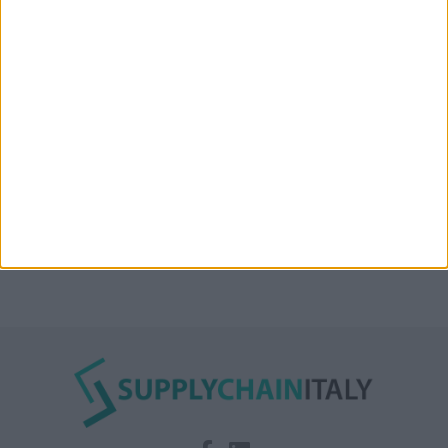
l’Oman”: lo ha annunciato l’Iran
Condor affitta il magazzino Piacenza DC11 presso il
Prologis Park emiliano