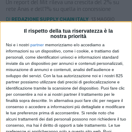
Un report del Mit rileva una crescita del 2% su
rete Anas e dell’1% su quella in concessione
DI
REDAZIONE SUPPLY CHAIN ITALY
13 MAGGIO
2026
Il rispetto della tua riservatezza è la
nostra priorità
STAMPA
Noi e i nostri
partner
memorizziamo e/o accediamo a
informazioni su un dispositivo, come i cookie, e trattiamo dati
personali, come identificatori univoci e informazioni standard
inviate da un dispositivo per annunci e contenuti personalizzati,
misurazione di annunci e contenuti, analisi dell'audience e
sviluppo dei servizi.
Con la tua autorizzazione noi e i nostri 825
partner possiamo utilizzare dati precisi di geolocalizzazione e
identificazione tramite la scansione del dispositivo. Puoi fare clic
per consentire a noi e ai nostri partner il trattamento per le
finalità sopra descritte. In alternativa puoi fare clic per negare il
consenso o accedere a informazioni più dettagliate e modificare
le tue preferenze prima di acconsentire.
Si rende noto che
alcuni trattamenti dei dati personali possono non richiedere il tuo
consenso, ma hai il diritto di opporti a tale trattamento. Le tue
preferenze si applicheranno solo a questo sito web. Puoi