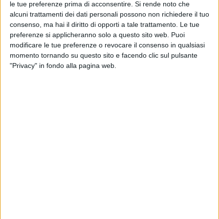
le tue preferenze prima di acconsentire.
Si rende noto che
alcuni trattamenti dei dati personali possono non richiedere il tuo
consenso, ma hai il diritto di opporti a tale trattamento. Le tue
preferenze si applicheranno solo a questo sito web. Puoi
modificare le tue preferenze o revocare il consenso in qualsiasi
momento tornando su questo sito e facendo clic sul pulsante
A seguito di una “complessa indagine di polizia
"Privacy" in fondo alla pagina web.
giudiziaria e tributaria”, il Comando Provinciale della
Guardia di Finanza di Monza Brianza ha eseguito un
sequestro preventivo per circa 3 milioni di euro per
equivalente a carico di quattro società attive nel
settore della logistica e movimentazione merci e di
cinque loro amministratori pro tempore, “gravemente
indiziati di frode fiscale”.
Gli accertamenti in particolare hanno bloccato risorse
finanziarie così come 9 immobili e un’autovettura, pari
nel complesso al profitto generato dai reati
contestati.