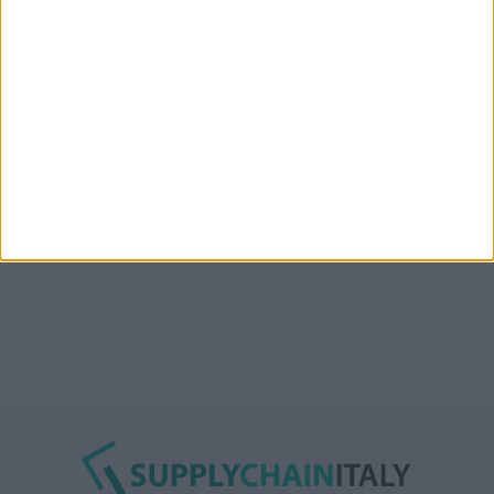
“Accordo trovato per lo Stretto di Hormuz con
l’Oman”: lo ha annunciato l’Iran
Condor affitta il magazzino Piacenza DC11 presso il
Prologis Park emiliano