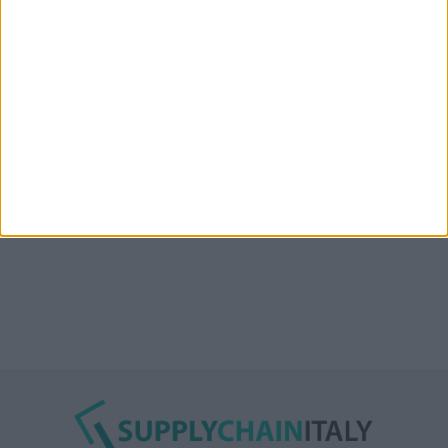
“Accordo trovato per lo Stretto di Hormuz con
l’Oman”: lo ha annunciato l’Iran
Condor affitta il magazzino Piacenza DC11 presso il
Prologis Park emiliano