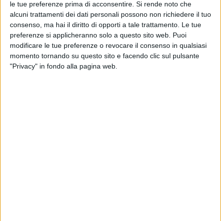
le tue preferenze prima di acconsentire.
Si rende noto che
alcuni trattamenti dei dati personali possono non richiedere il tuo
consenso, ma hai il diritto di opporti a tale trattamento. Le tue
preferenze si applicheranno solo a questo sito web. Puoi
modificare le tue preferenze o revocare il consenso in qualsiasi
momento tornando su questo sito e facendo clic sul pulsante
A seguito di una “complessa indagine di polizia
"Privacy" in fondo alla pagina web.
giudiziaria e tributaria”, il Comando Provinciale della
Guardia di Finanza di Monza Brianza ha eseguito un
sequestro preventivo per circa 3 milioni di euro per
equivalente a carico di quattro società attive nel
settore della logistica e movimentazione merci e di
cinque loro amministratori pro tempore, “gravemente
indiziati di frode fiscale”.
Gli accertamenti in particolare hanno bloccato risorse
finanziarie così come 9 immobili e un’autovettura, pari
nel complesso al profitto generato dai reati
contestati.