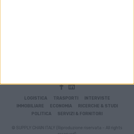
Gianpiero Strisciuglio al vertice delle ferrovie
mondiali
TRASPORTI
Per Fs un semestre in frenata per i treni
merci tra geopolitica e maltempo
LOGISTICA
TRASPORTI
INTERVISTE
IMMOBILIARE
ECONOMIA
RICERCHE & STUDI
POLITICA
SERVIZI & FORNITORI
© SUPPLY CHAIN ITALY (Riproduzione riservata – All rights