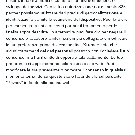
misurazione di annunci e contenuti, analisi dell'audience e
sviluppo dei servizi.
Con la tua autorizzazione noi e i nostri 825
partner possiamo utilizzare dati precisi di geolocalizzazione e
identificazione tramite la scansione del dispositivo. Puoi fare clic
ECONOMIA
per consentire a noi e ai nostri partner il trattamento per le
1 MAGGIO 2026
finalità sopra descritte. In alternativa puoi fare clic per negare il
consenso o accedere a informazioni più dettagliate e modificare
Trump annuncia dazi Usa
sulle auto europee al 25%,
le tue preferenze prima di acconsentire.
Si rende noto che
settore in allarme
alcuni trattamenti dei dati personali possono non richiedere il tuo
consenso, ma hai il diritto di opporti a tale trattamento. Le tue
preferenze si applicheranno solo a questo sito web. Puoi
modificare le tue preferenze o revocare il consenso in qualsiasi
VUOI RICEVERE AGGIORNAMENTI SUI
momento tornando su questo sito e facendo clic sul pulsante
TUOI TOPICS PREFERITI OGNI
"Privacy" in fondo alla pagina web.
GIORNO?
ISCRIVITI