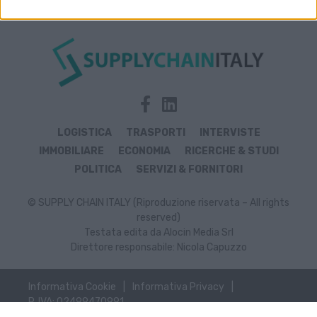
LOGISTICA
TRASPORTI
INTERVISTE
IMMOBILIARE
ECONOMIA
RICERCHE & STUDI
POLITICA
SERVIZI & FORNITORI
© SUPPLY CHAIN ITALY (Riproduzione riservata – All rights
reserved)
Testata edita da Alocin Media Srl
Direttore responsabile: Nicola Capuzzo
Informativa Cookie
Informativa Privacy
P. IVA: 02499470991