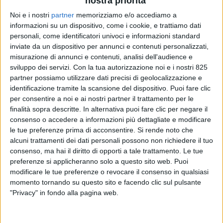
nostra priorità
Noi e i nostri
partner
memorizziamo e/o accediamo a
informazioni su un dispositivo, come i cookie, e trattiamo dati
personali, come identificatori univoci e informazioni standard
inviate da un dispositivo per annunci e contenuti personalizzati,
misurazione di annunci e contenuti, analisi dell'audience e
sviluppo dei servizi.
Con la tua autorizzazione noi e i nostri 825
partner possiamo utilizzare dati precisi di geolocalizzazione e
identificazione tramite la scansione del dispositivo. Puoi fare clic
per consentire a noi e ai nostri partner il trattamento per le
finalità sopra descritte. In alternativa puoi fare clic per negare il
LOGISTICA
17 GIUGNO 2026
consenso o accedere a informazioni più dettagliate e modificare
Cdf Logistica si insedia
le tue preferenze prima di acconsentire.
Si rende noto che
alcuni trattamenti dei dati personali possono non richiedere il tuo
nell’interporto di Livorno
consenso, ma hai il diritto di opporti a tale trattamento. Le tue
preferenze si applicheranno solo a questo sito web. Puoi
modificare le tue preferenze o revocare il consenso in qualsiasi
momento tornando su questo sito e facendo clic sul pulsante
"Privacy" in fondo alla pagina web.