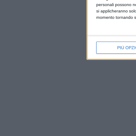
personali possono non
si applicheranno sol
momento tornando su 
PIÙ OPZI