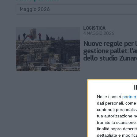
LOGISTICA
4 MAGGIO 2026
Nuove regole per 
gestione pallet: l’a
dello studio Zunare
I
Noi e i nostri
partner
dati personali, come 
contenuti personalizz
tua autorizzazione no
tramite la scansione d
finalità sopra descri
dettagliate e modific