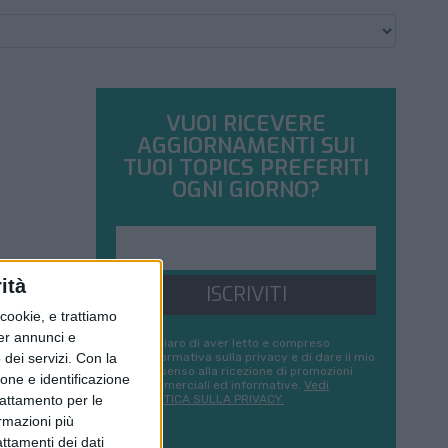
VUOI RICEVERE
AGGIORNAMENTI SUI
TUOI TOPICS PREFERITI
OGNI GIORNO?
ità
ISCRIVITI
ookie, e trattiamo
per annunci e
Dichiaro di aver letto e compreso
l'informativa sulla privacy e di dare il mio
dei servizi.
Con la
consenso alla ricezione di promozioni
ione e identificazione
commerciali ed informative.
Vedi
POLITICA SULLA PRIVACY.
trattamento per le
ormazioni più
attamenti dei dati