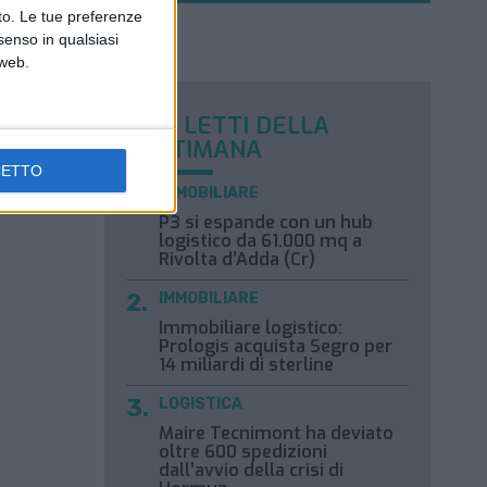
nto. Le tue preferenze
senso in qualsiasi
 web.
I PIÙ LETTI DELLA
SETTIMANA
CETTO
IMMOBILIARE
P3 si espande con un hub
logistico da 61.000 mq a
Rivolta d’Adda (Cr)
IMMOBILIARE
Immobiliare logistico:
Prologis acquista Segro per
14 miliardi di sterline
LOGISTICA
Maire Tecnimont ha deviato
oltre 600 spedizioni
dall’avvio della crisi di