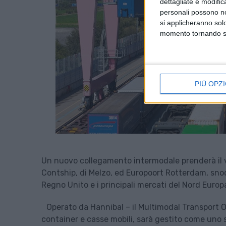
dettagliate e modific
personali possono non
si applicheranno sol
momento tornando su 
PIÙ OPZI
Un nuovo collegamento intermodale prenderà il via
Contship, di Melzo, ed Europoort Rotterdam, snod
Regno Unito e i principali mercati del Nord Europ
Operato da Hannibal – il Multimodal Transport Op
container e casse mobili, sarà gestito come uno s