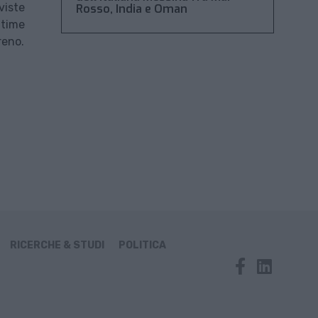
viste
Rosso, India e Oman
 time
reno.
RICERCHE & STUDI
POLITICA