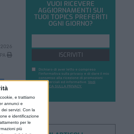
VUOI RICEVERE
AGGIORNAMENTI SUI
TUOI TOPICS PREFERITI
OGNI GIORNO?
 2026
ISCRIVITI
MPA
Dichiaro di aver letto e compreso
l'informativa sulla privacy e di dare il mio
consenso alla ricezione di promozioni
commerciali ed informative.
Vedi
POLITICA SULLA PRIVACY.
ità
ookie, e trattiamo
per annunci e
dei servizi.
Con la
ione e identificazione
trattamento per le
ormazioni più