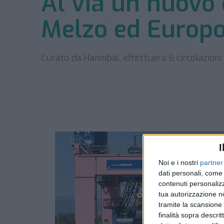
Al via un nuovo
Melzo ed Europ
Curato da Hannibal, effettuerà 6 circolazioni
I
Noi e i nostri
partner
dati personali, come 
contenuti personalizz
tua autorizzazione no
tramite la scansione d
finalità sopra descri