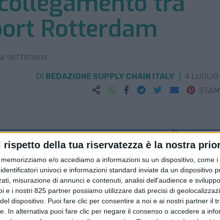
 collegamento tra
oort Rotterdam
 a settimana
DI
REDAZIONE SUPPLY CHAIN ITALY
4 LUGLIO
STA
l rispetto della tua riservatezza è la nostra prior
memorizziamo e/o accediamo a informazioni su un dispositivo, come i c
identificatori univoci e informazioni standard inviate da un dispositivo 
ati, misurazione di annunci e contenuti, analisi dell'audience e sviluppo 
i e i nostri 825 partner possiamo utilizzare dati precisi di geolocalizzaz
el dispositivo. Puoi fare clic per consentire a noi e ai nostri partner il 
tte. In alternativa puoi fare clic per negare il consenso o accedere a inf