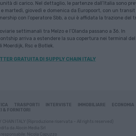
ità di carico. Nel dettaglio, le partenze dall’Italia sono pre
o e martedì, giovedì e domenica da Europoort, con un transit
rship con l’operatore Sbb, a cui è affidata la trazione del t
roviarie settimanali tra Melzo e l’Olanda passano a 36. In
ontship arriva a estendere la sua copertura nei terminal del
i Moerdijk, Rsc e Botlek.
TTER GRATUITA DI SUPPLY CHAIN
ITALY
TICA
TRASPORTI
INTERVISTE
IMMOBILIARE
ECONOMIA
I & FORNITORI
CHAIN ITALY (Riproduzione riservata – All rights reserved)
dita da Alocin Media Srl
 responsabile: Nicola Capuzzo