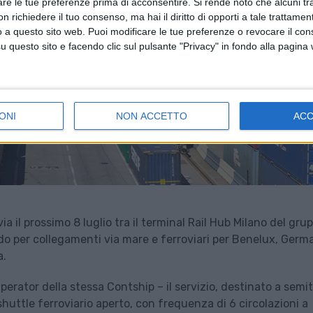
are le tue preferenze prima di acconsentire.
Si rende noto che alcuni tr
 richiedere il tuo consenso, ma hai il diritto di opporti a tale trattame
o a questo sito web. Puoi modificare le tue preferenze o revocare il con
questo sito e facendo clic sul pulsante "Privacy" in fondo alla pagina
ONI
NON ACCETTO
AC
 il prossimo 8 luglio tra il terminal Rail Hub Milano del gru
o per collegamenti via mare e ferroviari per Benelux, Germa
a.
erator della stessa Contship – il servizio, destinato a semitr
huttle ferroviario aperto, con frequenza di 6 circolazioni a