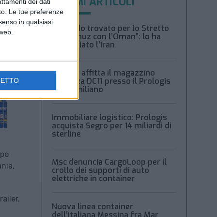
ULTIMI ARTICOLI
attamenti dei dati
nto. Le tue preferenze
senso in qualsiasi
“Accordo trovato per lo Stretto
 web.
di Hormuz con l’Oman”: lo ha
annunciato l’Iran
Condor affitta il magazzino
Piacenza DC11 presso il Prologis
CETTO
Park emiliano
Immobiliare logistico: Prologis
acquista Segro per 14 miliardi di
sterline
ppo
Msc denuncia CargoLoop per il
nia,
crollo dei supporti di auto
elettriche in container
ailer,
Nuova linea container
dell’italiana Messina fra Mar