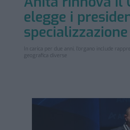
Anita rinnova il
elegge i presiden
specializzazione
In carica per due anni, l’organo include rappr
geografica diverse