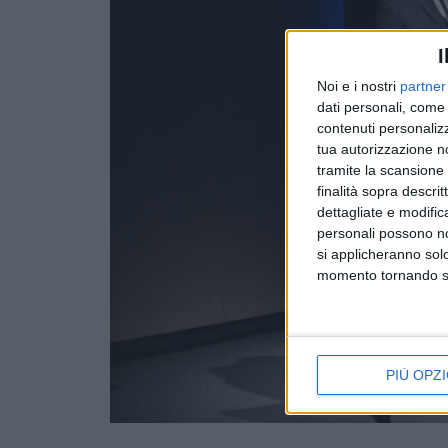
I
Noi e i nostri
partner
dati personali, come 
contenuti personalizz
tua autorizzazione no
tramite la scansione d
finalità sopra descri
dettagliate e modific
personali possono non
si applicheranno sol
momento tornando su 
PIÙ OPZI