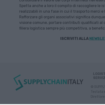
consolidare il valore dei corpi intermedi nell’ese
Spetta anche a loro il compito di raccogliere le i
realizzabili in una fase in cui il trasporto merci
Rafforzare gli organi associativi significa dunqu
visione comune, portare contributi qualificati al 
filiera logistica sempre più competitiva, a benefi
ISCRIVITI ALLA
NEWSLET
LOGIS
SERVIZ
© SUPPLY 
Testata e
Direttore