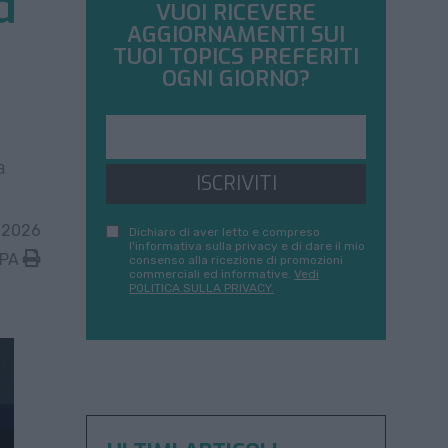
d
VUOI RICEVERE
AGGIORNAMENTI SUI
TUOI TOPICS PREFERITI
OGNI GIORNO?
a
ISCRIVITI
 2026
Dichiaro di aver letto e compreso
l'informativa sulla privacy e di dare il mio
MPA
consenso alla ricezione di promozioni
commerciali ed informative.
Vedi
POLITICA SULLA PRIVACY.