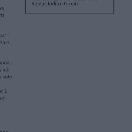
Rosso, India e Oman
ha
11
per i
zioni
modali
lio);
Fasulo
li);
con