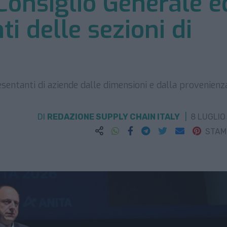
 Consiglio Generale e
ti delle sezioni di
esentanti di aziende dalle dimensioni e dalla provenienz
DI
REDAZIONE SUPPLY CHAIN ITALY
8 LUGLIO
STA