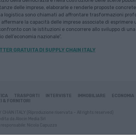
rcizio della democrazia e nella costruzione delle scelte pubbl
stanze delle imprese, elaborarle e renderle proposte concrete
 e la logistica sono chiamati ad affrontare trasformazioni pro
e affermare la capacità delle imprese associate di esprimere
confronto con le istituzioni e concorrere allo sviluppo di una
cio dell’economia nazionale”.
TER GRATUITA DI SUPPLY CHAIN
ITALY
TICA
TRASPORTI
INTERVISTE
IMMOBILIARE
ECONOMIA
I & FORNITORI
CHAIN ITALY (Riproduzione riservata – All rights reserved)
dita da Alocin Media Srl
 responsabile: Nicola Capuzzo