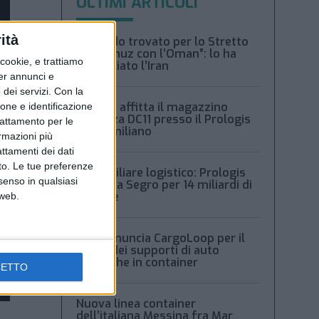
ULTIMI ARTICOLI
ità
“Accordo trovato per lo Stretto
di Hormuz con l’Oman”: lo ha
ookie, e trattiamo
annunciato l’Iran
per annunci e
dei servizi.
Con la
Condor affitta il magazzino
ione e identificazione
Piacenza DC11 presso il Prologis
trattamento per le
Park emiliano
ormazioni più
attamenti dei dati
nto. Le tue preferenze
Immobiliare logistico: Prologis
senso in qualsiasi
acquista Segro per 14 miliardi di
sterline
 web.
Msc denuncia CargoLoop per il
crollo dei supporti di auto
elettriche in container
CETTO
Nuova linea container
dell’italiana Messina fra Mar