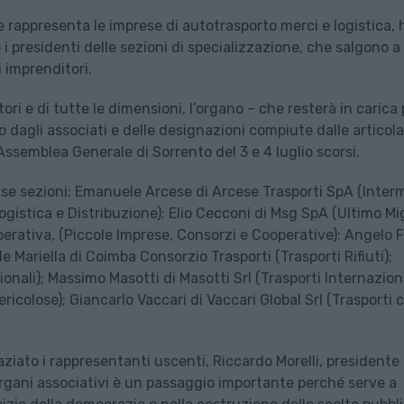
 rappresenta le imprese di autotrasporto merci e logistica, 
i presidenti delle sezioni di specializzazione, che salgono a 
i imprenditori.
ri e di tutte le dimensioni, l’organo – che resterà in carica 
so dagli associati e delle designazioni compiute dalle articola
’Assemblea Generale di Sorrento del 3 e 4 luglio scorsi.
verse sezioni: Emanuele Arcese di Arcese Trasporti SpA (Inter
Logistica e Distribuzione); Elio Cecconi di Msg SpA (Ultimo Mig
rativa, (Piccole Imprese, Consorzi e Cooperative); Angelo 
le Mariella di Coimba Consorzio Trasporti (Trasporti Rifiuti);
onali); Massimo Masotti di Masotti Srl (Trasporti Internaziona
ericolose); Giancarlo Vaccari di Vaccari Global Srl (Trasporti 
aziato i rappresentanti uscenti, Riccardo Morelli, presidente
i organi associativi è un passaggio importante perché serve a