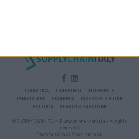
Archivio notizie di AdBlue
LOGISTICA
TRASPORTI
INTERVISTE
IMMOBILIARE
ECONOMIA
RICERCHE & STUDI
POLITICA
SERVIZI & FORNITORI
© SUPPLY CHAIN ITALY (Riproduzione riservata – All rights
reserved)
Testata edita da Alocin Media Srl