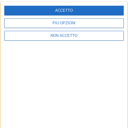
ISCRIVITI
ACCETTO
Dichiaro di aver letto e compreso l'informativa sulla privacy e
di dare il mio consenso alla ricezione di promozioni commerciali
PIÙ OPZIONI
ed informative.
Vedi POLITICA SULLA PRIVACY.
NON ACCETTO