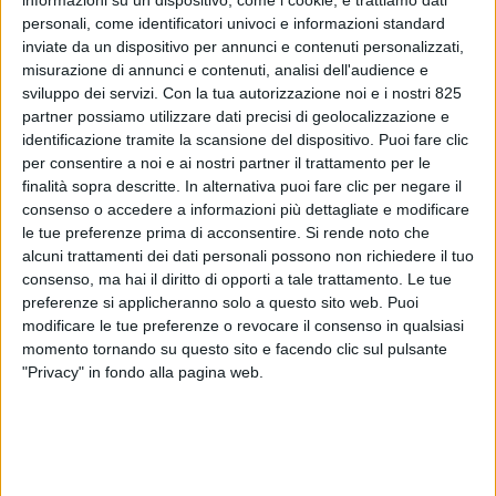
personali, come identificatori univoci e informazioni standard
inviate da un dispositivo per annunci e contenuti personalizzati,
misurazione di annunci e contenuti, analisi dell'audience e
sviluppo dei servizi.
Con la tua autorizzazione noi e i nostri 825
partner possiamo utilizzare dati precisi di geolocalizzazione e
identificazione tramite la scansione del dispositivo. Puoi fare clic
per consentire a noi e ai nostri partner il trattamento per le
finalità sopra descritte. In alternativa puoi fare clic per negare il
consenso o accedere a informazioni più dettagliate e modificare
le tue preferenze prima di acconsentire.
Si rende noto che
LE ALTRE NEWS
28 OTTOBRE 2022
alcuni trattamenti dei dati personali possono non richiedere il tuo
Il Mims stabilisce i criteri per
consenso, ma hai il diritto di opporti a tale trattamento. Le tue
preferenze si applicheranno solo a questo sito web. Puoi
chiedere sostegni per AdBlue
modificare le tue preferenze o revocare il consenso in qualsiasi
momento tornando su questo sito e facendo clic sul pulsante
"Privacy" in fondo alla pagina web.