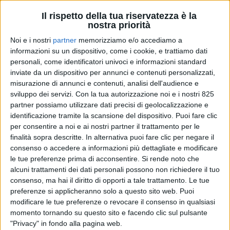
Il rispetto della tua riservatezza è la
nostra priorità
Noi e i nostri
partner
memorizziamo e/o accediamo a
informazioni su un dispositivo, come i cookie, e trattiamo dati
personali, come identificatori univoci e informazioni standard
inviate da un dispositivo per annunci e contenuti personalizzati,
misurazione di annunci e contenuti, analisi dell'audience e
sviluppo dei servizi.
Con la tua autorizzazione noi e i nostri 825
TRASPORTI
4 OTTOBRE 2023
partner possiamo utilizzare dati precisi di geolocalizzazione e
Autotrasporto italiano
identificazione tramite la scansione del dispositivo. Puoi fare clic
per consentire a noi e ai nostri partner il trattamento per le
aspramente criticato
finalità sopra descritte. In alternativa puoi fare clic per negare il
dall’Authority dei Trasporti
consenso o accedere a informazioni più dettagliate e modificare
le tue preferenze prima di acconsentire.
Si rende noto che
alcuni trattamenti dei dati personali possono non richiedere il tuo
consenso, ma hai il diritto di opporti a tale trattamento. Le tue
preferenze si applicheranno solo a questo sito web. Puoi
modificare le tue preferenze o revocare il consenso in qualsiasi
momento tornando su questo sito e facendo clic sul pulsante
"Privacy" in fondo alla pagina web.