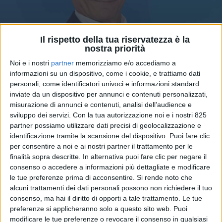
Il rispetto della tua riservatezza è la
nostra priorità
Noi e i nostri
partner
memorizziamo e/o accediamo a
informazioni su un dispositivo, come i cookie, e trattiamo dati
personali, come identificatori univoci e informazioni standard
inviate da un dispositivo per annunci e contenuti personalizzati,
SERVIZI & FORNITORI
8 GIUGNO 2026
misurazione di annunci e contenuti, analisi dell'audience e
Tesisquare: Salvatore
sviluppo dei servizi.
Con la tua autorizzazione noi e i nostri 825
Paparelli è il nuovo
partner possiamo utilizzare dati precisi di geolocalizzazione e
identificazione tramite la scansione del dispositivo. Puoi fare clic
amministratore delegato
per consentire a noi e ai nostri partner il trattamento per le
finalità sopra descritte. In alternativa puoi fare clic per negare il
consenso o accedere a informazioni più dettagliate e modificare
le tue preferenze prima di acconsentire.
Si rende noto che
alcuni trattamenti dei dati personali possono non richiedere il tuo
consenso, ma hai il diritto di opporti a tale trattamento. Le tue
preferenze si applicheranno solo a questo sito web. Puoi
modificare le tue preferenze o revocare il consenso in qualsiasi