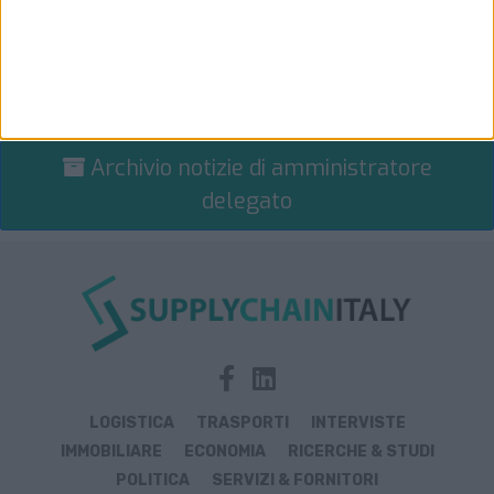
Archivio notizie di amministratore
delegato
LOGISTICA
TRASPORTI
INTERVISTE
IMMOBILIARE
ECONOMIA
RICERCHE & STUDI
POLITICA
SERVIZI & FORNITORI