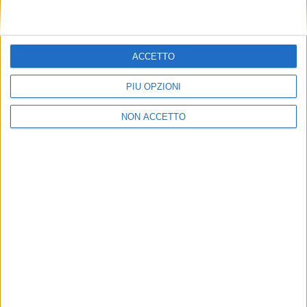
ACCETTO
PIÙ OPZIONI
NON ACCETTO
LE ALTRE NEWS
15 MARZO 2021
Fabrizio Airoldi è il nuovo country manager di
Geodis in Italia
VUOI RICEVERE AGGIORNAMENTI SUI
TUOI TOPICS PREFERITI OGNI
GIORNO?