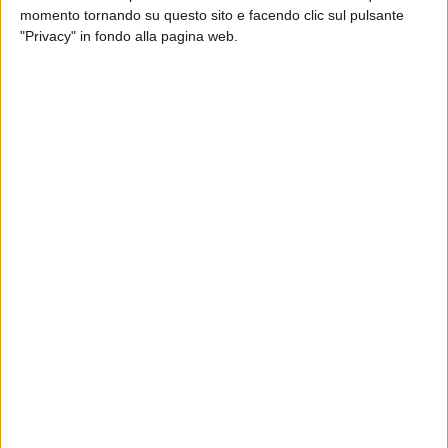
momento tornando su questo sito e facendo clic sul pulsante
"Privacy" in fondo alla pagina web.
TRASPORTI
26 MAGGIO 2024
Cambio al vertice per Captrain Italia: Jean
François Ancora nuovo a.d.
SERVIZI & FORNITORI