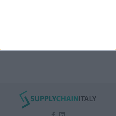
Condor affitta il magazzino Piacenza DC11 presso il
Prologis Park emiliano