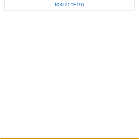
NON ACCETTO
Archivio notizie di Bolloré Logistics