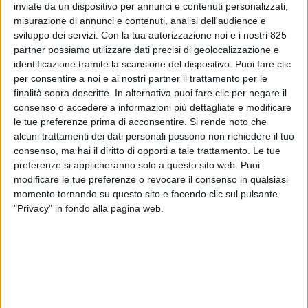
inviate da un dispositivo per annunci e contenuti personalizzati,
misurazione di annunci e contenuti, analisi dell'audience e
sviluppo dei servizi.
Con la tua autorizzazione noi e i nostri 825
partner possiamo utilizzare dati precisi di geolocalizzazione e
identificazione tramite la scansione del dispositivo. Puoi fare clic
per consentire a noi e ai nostri partner il trattamento per le
finalità sopra descritte. In alternativa puoi fare clic per negare il
consenso o accedere a informazioni più dettagliate e modificare
le tue preferenze prima di acconsentire.
Si rende noto che
LE ALTRE NEWS
14 GIUGNO 2022
alcuni trattamenti dei dati personali possono non richiedere il tuo
Nuova sede all’interporto di
consenso, ma hai il diritto di opporti a tale trattamento. Le tue
preferenze si applicheranno solo a questo sito web. Puoi
Prato per Bollorè Logistics
modificare le tue preferenze o revocare il consenso in qualsiasi
momento tornando su questo sito e facendo clic sul pulsante
Italy
"Privacy" in fondo alla pagina web.
Lo spedizioniere digitale Ovrsea cerca un
country manager per il suo ingresso in Italia