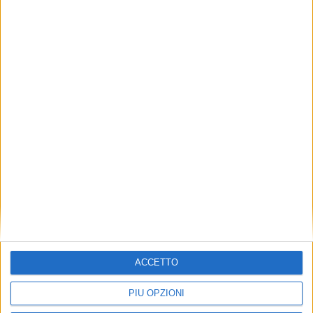
VUOI RICEVERE AGGIORNAMENTI SUI
TUOI TOPICS PREFERITI OGNI
GIORNO?
NOTIZIE E INTERVISTE IN EVIDENZA
6 FEBBRAIO 2022
ISCRIVITI
Dichiaro di aver letto e compreso l'informativa sulla privacy e
di dare il mio consenso alla ricezione di promozioni commerciali
ed informative.
Vedi POLITICA SULLA PRIVACY.
ACCETTO
PIÙ OPZIONI