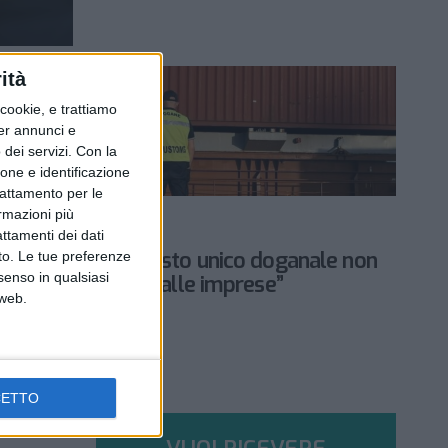
ità
ookie, e trattiamo
per annunci e
dei servizi.
Con la
ione e identificazione
trattamento per le
SERVIZI & FORNITORI
ormazioni più
7 OTTOBRE 2024
attamenti dei dati
“La riforma del testo unico doganale non
nto. Le tue preferenze
senso in qualsiasi
semplifica la vita alle imprese”
 web.
CETTO