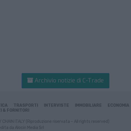
Archivio notizie di C-Trade
TICA
TRASPORTI
INTERVISTE
IMMOBILIARE
ECONOMIA
I & FORNITORI
CHAIN ITALY (Riproduzione riservata – All rights reserved)
dita da Alocin Media Srl