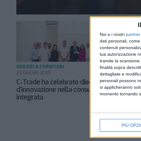
I
Noi e i nostri
partner
dati personali, come 
contenuti personalizz
tua autorizzazione no
tramite la scansione d
SERVIZI & FORNITORI
finalità sopra descri
23 GIUGNO 2025
dettagliate e modific
C-Trade ha celebrato dieci anni
personali possono non
si applicheranno sol
d’innovazione nella consulenza doganale
momento tornando su 
integrata
PIÙ OPZI