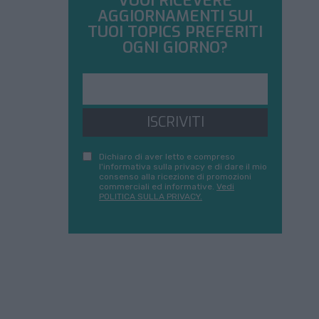
VUOI RICEVERE
AGGIORNAMENTI SUI
TUOI TOPICS PREFERITI
OGNI GIORNO?
ISCRIVITI
Dichiaro di aver letto e compreso
l'informativa sulla privacy e di dare il mio
consenso alla ricezione di promozioni
commerciali ed informative.
Vedi
POLITICA SULLA PRIVACY.