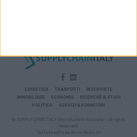
Archivio notizie di carichi
LOGISTICA
TRASPORTI
INTERVISTE
IMMOBILIARE
ECONOMIA
RICERCHE & STUDI
POLITICA
SERVIZI & FORNITORI
© SUPPLY CHAIN ITALY (Riproduzione riservata – All rights
reserved)
Testata edita da Alocin Media Srl