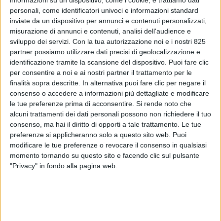
personali, come identificatori univoci e informazioni standard
inviate da un dispositivo per annunci e contenuti personalizzati,
misurazione di annunci e contenuti, analisi dell'audience e
sviluppo dei servizi.
Con la tua autorizzazione noi e i nostri 825
partner possiamo utilizzare dati precisi di geolocalizzazione e
identificazione tramite la scansione del dispositivo. Puoi fare clic
per consentire a noi e ai nostri partner il trattamento per le
finalità sopra descritte. In alternativa puoi fare clic per negare il
consenso o accedere a informazioni più dettagliate e modificare
NOTIZIE E INTERVISTE IN EVIDENZA
22 OTTOBRE 2021
le tue preferenze prima di acconsentire.
Si rende noto che
Inserto di 64 pagine con il
alcuni trattamenti dei dati personali possono non richiedere il tuo
meglio delle spedizioni merci
consenso, ma hai il diritto di opporti a tale trattamento. Le tue
preferenze si applicheranno solo a questo sito web. Puoi
italiane fuori sagoma
modificare le tue preferenze o revocare il consenso in qualsiasi
momento tornando su questo sito e facendo clic sul pulsante
"Privacy" in fondo alla pagina web.