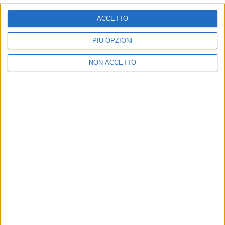
ISCRIVITI
ACCETTO
Dichiaro di aver letto e compreso l'informativa sulla privacy e
di dare il mio consenso alla ricezione di promozioni commerciali
PIÙ OPZIONI
ed informative.
Vedi POLITICA SULLA PRIVACY.
NON ACCETTO