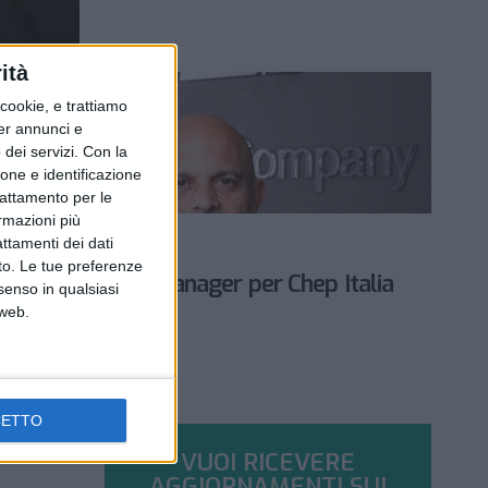
ità
ookie, e trattiamo
per annunci e
dei servizi.
Con la
ione e identificazione
trattamento per le
ormazioni più
LE ALTRE NEWS
attamenti dei dati
2 NOVEMBRE 2022
nto. Le tue preferenze
Nuovo country manager per Chep Italia
senso in qualsiasi
 web.
CETTO
VUOI RICEVERE
AGGIORNAMENTI SUI