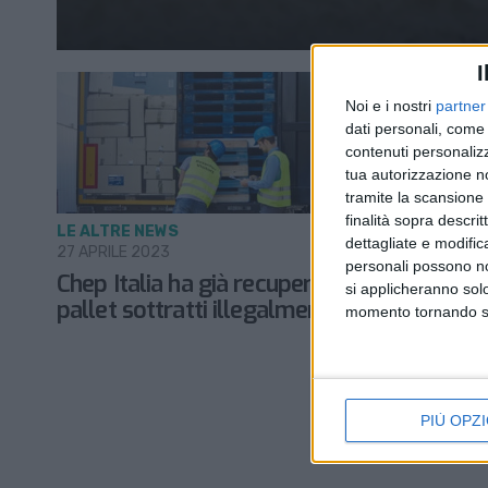
I
Noi e i nostri
partner
dati personali, come 
contenuti personalizz
tua autorizzazione no
tramite la scansione d
finalità sopra descri
LE ALTRE NEWS
dettagliate e modific
27 APRILE 2023
personali possono non
Chep Italia ha già recuperato 10mila
si applicheranno sol
pallet sottratti illegalmente
momento tornando su 
PIÙ OPZI