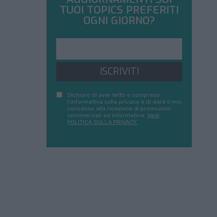
TUOI TOPICS PREFERITI
OGNI GIORNO?
ISCRIVITI
Dichiaro di aver letto e compreso
l'informativa sulla privacy e di dare il mio
consenso alla ricezione di promozioni
commerciali ed informative.
Vedi
POLITICA SULLA PRIVACY.