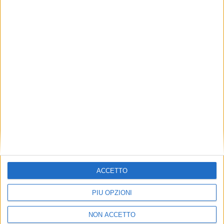
LE ALTRE NEWS
24 FEBBRAIO 2021
Per il neoministro dei Trasporti Giovannini
“l’attuale modello di sviluppo è insostenibile”
ACCETTO
PIÙ OPZIONI
NON ACCETTO