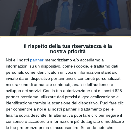
Il rispetto della tua riservatezza è la
nostra priorità
NOTIZIE E INTERVISTE IN EVIDENZA
10 APRILE 2022
Noi e i nostri
partner
memorizziamo e/o accediamo a
Giovannini: “Il grande player
informazioni su un dispositivo, come i cookie, e trattiamo dati
personali, come identificatori univoci e informazioni standard
italiano della logistica? C’è
inviate da un dispositivo per annunci e contenuti personalizzati,
già, è FS”
misurazione di annunci e contenuti, analisi dell'audience e
sviluppo dei servizi.
Con la tua autorizzazione noi e i nostri 825
partner possiamo utilizzare dati precisi di geolocalizzazione e
identificazione tramite la scansione del dispositivo. Puoi fare clic
per consentire a noi e ai nostri partner il trattamento per le
finalità sopra descritte. In alternativa puoi fare clic per negare il
consenso o accedere a informazioni più dettagliate e modificare
le tue preferenze prima di acconsentire.
Si rende noto che