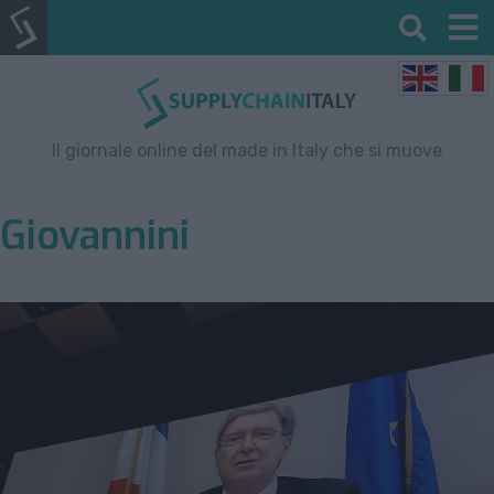
Il giornale online del made in Italy che si muove
Giovannini