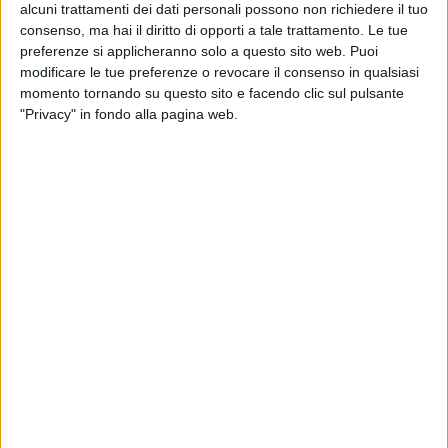
alcuni trattamenti dei dati personali possono non richiedere il tuo
consenso, ma hai il diritto di opporti a tale trattamento. Le tue
preferenze si applicheranno solo a questo sito web. Puoi
modificare le tue preferenze o revocare il consenso in qualsiasi
momento tornando su questo sito e facendo clic sul pulsante
"Privacy" in fondo alla pagina web.
NOTIZIE E INTERVISTE IN EVIDENZA
3 GIUGNO 2021
Tanta ferrovia nel futuro della logistica
italiana secondo il ministro Giovannini
LE ALTRE NEWS