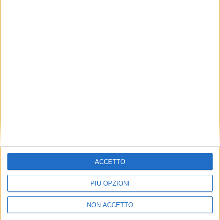
LE ALTRE NEWS
30 APRILE 2021
Ministero delle Infrastrutture e della Mobilità
Sostenibili: ecco le deleghe ai sottosegretari
ACCETTO
PIÙ OPZIONI
NON ACCETTO
LE ALTRE NEWS
SENZA CATEGORIA