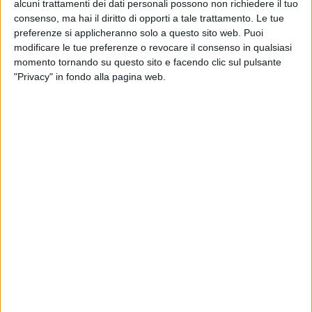
alcuni trattamenti dei dati personali possono non richiedere il tuo
consenso, ma hai il diritto di opporti a tale trattamento. Le tue
preferenze si applicheranno solo a questo sito web. Puoi
modificare le tue preferenze o revocare il consenso in qualsiasi
momento tornando su questo sito e facendo clic sul pulsante
"Privacy" in fondo alla pagina web.
NOTIZIE E INTERVISTE IN EVIDENZA
7 NOVEMBRE 2022
Ferrobonus, Norma Merci e Marebonus: per il
Ministero la riduzione delle emissioni è
minima