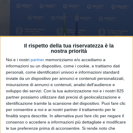
Il rispetto della tua riservatezza è la
nostra priorità
POLITICA
13 MARZO 2024
Noi e i nostri
partner
memorizziamo e/o accediamo a
Il ministro Urso pensa a un
informazioni su un dispositivo, come i cookie, e trattiamo dati
personali, come identificatori univoci e informazioni standard
tavolo per la logistica ma la
inviate da un dispositivo per annunci e contenuti personalizzati,
proposta non piace a tutti
misurazione di annunci e contenuti, analisi dell'audience e
sviluppo dei servizi.
Con la tua autorizzazione noi e i nostri 825
partner possiamo utilizzare dati precisi di geolocalizzazione e
identificazione tramite la scansione del dispositivo. Puoi fare clic
per consentire a noi e ai nostri partner il trattamento per le
finalità sopra descritte. In alternativa puoi fare clic per negare il
consenso o accedere a informazioni più dettagliate e modificare
le tue preferenze prima di acconsentire.
Si rende noto che