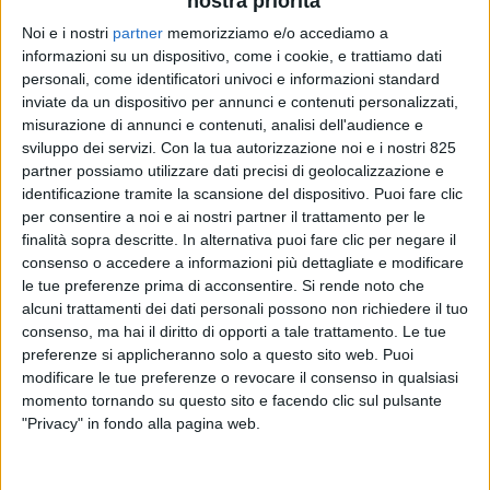
nostra priorità
Noi e i nostri
partner
memorizziamo e/o accediamo a
informazioni su un dispositivo, come i cookie, e trattiamo dati
personali, come identificatori univoci e informazioni standard
inviate da un dispositivo per annunci e contenuti personalizzati,
misurazione di annunci e contenuti, analisi dell'audience e
sviluppo dei servizi.
Con la tua autorizzazione noi e i nostri 825
partner possiamo utilizzare dati precisi di geolocalizzazione e
TRASPORTI
30 GENNAIO 2025
identificazione tramite la scansione del dispositivo. Puoi fare clic
In calo (-1,58%) ma più
per consentire a noi e ai nostri partner il trattamento per le
strutturate nel 2024 le
finalità sopra descritte. In alternativa puoi fare clic per negare il
consenso o accedere a informazioni più dettagliate e modificare
imprese italiane
le tue preferenze prima di acconsentire.
Si rende noto che
alcuni trattamenti dei dati personali possono non richiedere il tuo
dell’autotrasporto
consenso, ma hai il diritto di opporti a tale trattamento. Le tue
preferenze si applicheranno solo a questo sito web. Puoi
modificare le tue preferenze o revocare il consenso in qualsiasi
momento tornando su questo sito e facendo clic sul pulsante
"Privacy" in fondo alla pagina web.