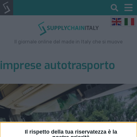
Il giornale online del made in Italy che si muove
imprese autotrasporto
Il rispetto della tua riservatezza è la