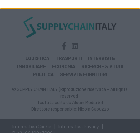
LOGISTICA
TRASPORTI
INTERVISTE
IMMOBILIARE
ECONOMIA
RICERCHE & STUDI
POLITICA
SERVIZI & FORNITORI
© SUPPLY CHAIN ITALY (Riproduzione riservata – All rights
reserved)
Testata edita da Alocin Media Srl
Direttore responsabile: Nicola Capuzzo
Informativa Cookie
Informativa Privacy
P. IVA: 02499470991