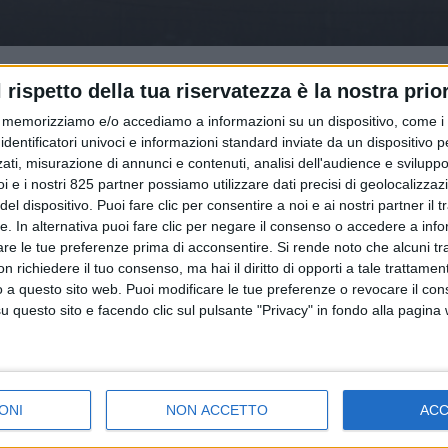
l rispetto della tua riservatezza è la nostra prior
memorizziamo e/o accediamo a informazioni su un dispositivo, come i c
identificatori univoci e informazioni standard inviate da un dispositivo 
ati, misurazione di annunci e contenuti, analisi dell'audience e sviluppo 
i e i nostri 825 partner possiamo utilizzare dati precisi di geolocalizzaz
el dispositivo. Puoi fare clic per consentire a noi e ai nostri partner il 
POLITICA
tte. In alternativa puoi fare clic per negare il consenso o accedere a inf
2024
21 LUGLIO 2023
are le tue preferenze prima di acconsentire.
Si rende noto che alcuni tr
Ferroviari Italiani
Rixi annuncia l’intenzion
 richiedere il tuo consenso, ma hai il diritto di opporti a tale trattame
ayer nel cargo
Governo di rendere stru
o a questo sito web. Puoi modificare le tue preferenze o revocare il con
io italiano
il Ferrobonus
questo sito e facendo clic sul pulsante "Privacy" in fondo alla pagina
EVIDENZA
ONI
NON ACCETTO
AC