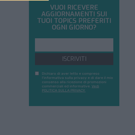
VUOI RICEVERE
AGGIORNAMENTI SUI
TUOI TOPICS PREFERITI
OGNI GIORNO?
ISCRIVITI
Dichiaro di aver letto e compreso
l'informativa sulla privacy e di dare il mio
consenso alla ricezione di promozioni
commerciali ed informative.
Vedi
POLITICA SULLA PRIVACY.