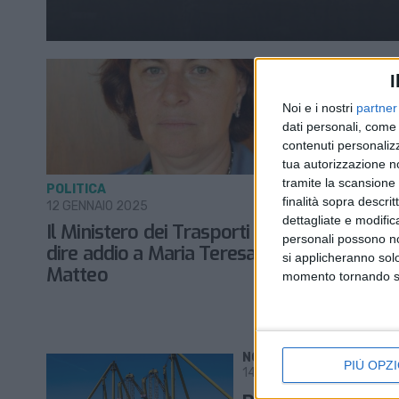
I
Noi e i nostri
partner
dati personali, come 
contenuti personalizz
tua autorizzazione no
tramite la scansione d
POLITICA
TRASPORTI
finalità sopra descri
12 GENNAIO 2025
25 GENNAIO 
dettagliate e modific
Il Ministero dei Trasporti deve
Trasporti 
personali possono non
dire addio a Maria Teresa Di
nuovo pl
si applicheranno sol
Matteo
ferroviar
momento tornando su 
NOTIZIE E INTERVISTE IN 
PIÙ OPZI
14 GENNAIO 2021