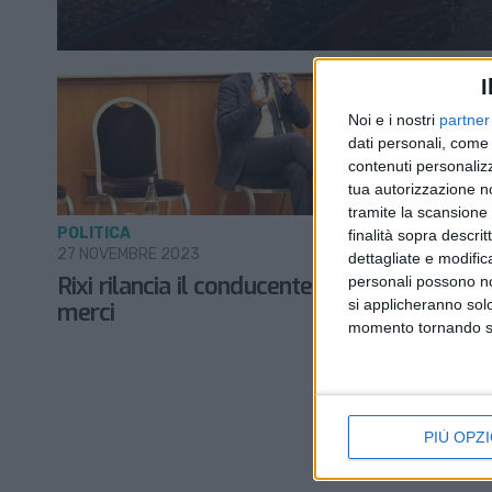
I
Noi e i nostri
partner
dati personali, come 
contenuti personalizz
tua autorizzazione no
tramite la scansione d
POLITICA
finalità sopra descri
27 NOVEMBRE 2023
dettagliate e modific
Rixi rilancia il conducente unico sui treni
personali possono non
si applicheranno sol
merci
momento tornando su 
PIÙ OPZI