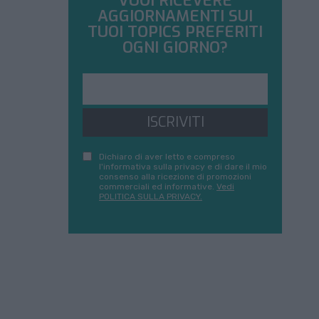
VUOI RICEVERE
AGGIORNAMENTI SUI
TUOI TOPICS PREFERITI
OGNI GIORNO?
ISCRIVITI
Dichiaro di aver letto e compreso
l'informativa sulla privacy e di dare il mio
consenso alla ricezione di promozioni
commerciali ed informative.
Vedi
POLITICA SULLA PRIVACY.