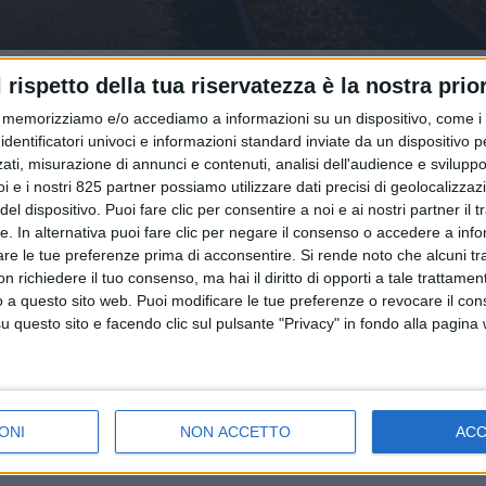
l rispetto della tua riservatezza è la nostra prior
memorizziamo e/o accediamo a informazioni su un dispositivo, come i c
identificatori univoci e informazioni standard inviate da un dispositivo 
ati, misurazione di annunci e contenuti, analisi dell'audience e sviluppo 
i e i nostri 825 partner possiamo utilizzare dati precisi di geolocalizzaz
el dispositivo. Puoi fare clic per consentire a noi e ai nostri partner il 
POLITICA
tte. In alternativa puoi fare clic per negare il consenso o accedere a inf
21 LUGLIO 2023
are le tue preferenze prima di acconsentire.
Si rende noto che alcuni tr
Rixi annuncia l’intenzione del Governo di
 richiedere il tuo consenso, ma hai il diritto di opporti a tale trattame
o a questo sito web. Puoi modificare le tue preferenze o revocare il con
rendere strutturale il Ferrobonus
questo sito e facendo clic sul pulsante "Privacy" in fondo alla pagina
ONI
NON ACCETTO
AC