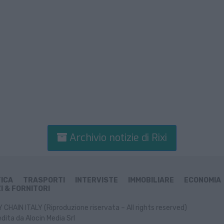
Archivio notizie di Rixi
TICA
TRASPORTI
INTERVISTE
IMMOBILIARE
ECONOMIA
I & FORNITORI
CHAIN ITALY (Riproduzione riservata – All rights reserved)
dita da Alocin Media Srl