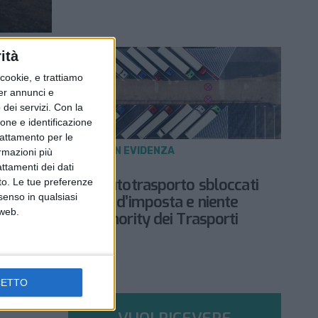
ità
ookie, e trattiamo
per annunci e
dei servizi.
Con la
ione e identificazione
trattamento per le
NOTIZIE E INTERVISTE IN EVIDENZA
ormazioni più
3 MAGGIO 2023
attamenti dei dati
DL lavoro: per l’autotrasporto sbloccati
nto. Le tue preferenze
senso in qualsiasi
300 Mln di crediti d’imposta e niente
 web.
contributo all’Authority dei Trasporti
CETTO