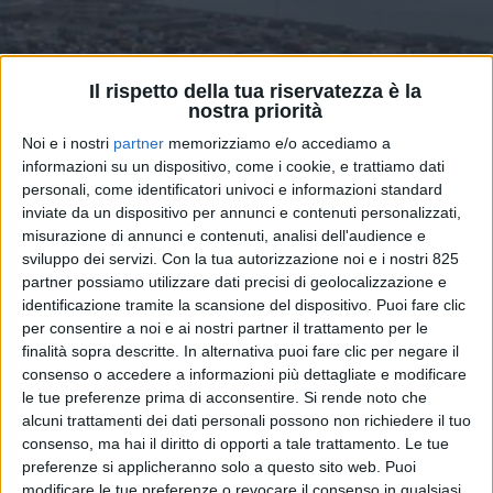
Il rispetto della tua riservatezza è la
nostra priorità
Noi e i nostri
partner
memorizziamo e/o accediamo a
informazioni su un dispositivo, come i cookie, e trattiamo dati
TRASPORTI
10 OTTOBRE 2025
personali, come identificatori univoci e informazioni standard
Scontro fra associazioni
inviate da un dispositivo per annunci e contenuti personalizzati,
misurazione di annunci e contenuti, analisi dell'audience e
sull’applicazione della norma
sviluppo dei servizi.
Con la tua autorizzazione noi e i nostri 825
per i tempi di carico e scarico
partner possiamo utilizzare dati precisi di geolocalizzazione e
identificazione tramite la scansione del dispositivo. Puoi fare clic
merci
per consentire a noi e ai nostri partner il trattamento per le
finalità sopra descritte. In alternativa puoi fare clic per negare il
consenso o accedere a informazioni più dettagliate e modificare
le tue preferenze prima di acconsentire.
Si rende noto che
alcuni trattamenti dei dati personali possono non richiedere il tuo
consenso, ma hai il diritto di opporti a tale trattamento. Le tue
preferenze si applicheranno solo a questo sito web. Puoi
modificare le tue preferenze o revocare il consenso in qualsiasi