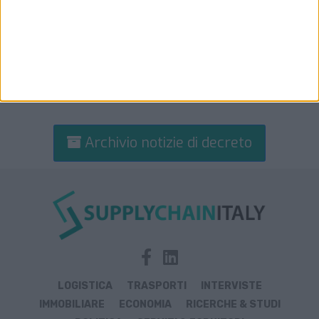
Archivio notizie di decreto
LOGISTICA
TRASPORTI
INTERVISTE
IMMOBILIARE
ECONOMIA
RICERCHE & STUDI