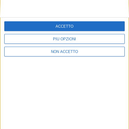
ACCETTO
PIÙ OPZIONI
NON ACCETTO
NOTIZIE E INTERVISTE IN EVIDENZA
27 NOVEMBRE 2020
Pubblicato il decreto sui costi indicativi di
riferimento per l’attività di autotrasporto
VUOI RICEVERE AGGIORNAMENTI SUI
TUOI TOPICS PREFERITI OGNI