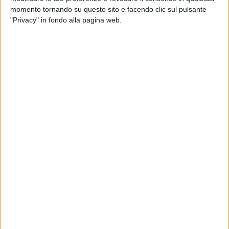
momento tornando su questo sito e facendo clic sul pulsante
"Privacy" in fondo alla pagina web.
NOTIZIE E INTERVISTE IN EVIDENZA
3 MAGGIO 2023
DL lavoro: per l’autotrasporto sbloccati 300
Mln di crediti d’imposta e niente contributo
all’Authority dei Trasporti