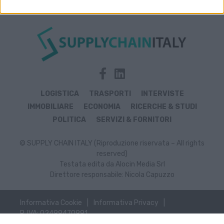
LOGISTICA
TRASPORTI
INTERVISTE
IMMOBILIARE
ECONOMIA
RICERCHE & STUDI
POLITICA
SERVIZI & FORNITORI
© SUPPLY CHAIN ITALY (Riproduzione riservata – All rights
reserved)
Testata edita da Alocin Media Srl
Direttore responsabile: Nicola Capuzzo
Informativa Cookie
Informativa Privacy
P. IVA: 02499470991