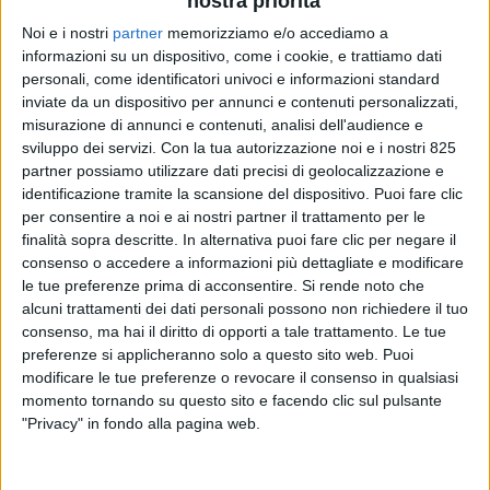
nostra priorità
Noi e i nostri
partner
memorizziamo e/o accediamo a
informazioni su un dispositivo, come i cookie, e trattiamo dati
personali, come identificatori univoci e informazioni standard
inviate da un dispositivo per annunci e contenuti personalizzati,
misurazione di annunci e contenuti, analisi dell'audience e
sviluppo dei servizi.
Con la tua autorizzazione noi e i nostri 825
partner possiamo utilizzare dati precisi di geolocalizzazione e
POLITICA
14 SETTEMBRE 2023
identificazione tramite la scansione del dispositivo. Puoi fare clic
“L’esclusione del contributo
per consentire a noi e ai nostri partner il trattamento per le
all’authority dei trasporti un
finalità sopra descritte. In alternativa puoi fare clic per negare il
consenso o accedere a informazioni più dettagliate e modificare
aiuto di Stato per
le tue preferenze prima di acconsentire.
Si rende noto che
alcuni trattamenti dei dati personali possono non richiedere il tuo
l’autotrasporto”
consenso, ma hai il diritto di opporti a tale trattamento. Le tue
preferenze si applicheranno solo a questo sito web. Puoi
modificare le tue preferenze o revocare il consenso in qualsiasi
momento tornando su questo sito e facendo clic sul pulsante
"Privacy" in fondo alla pagina web.