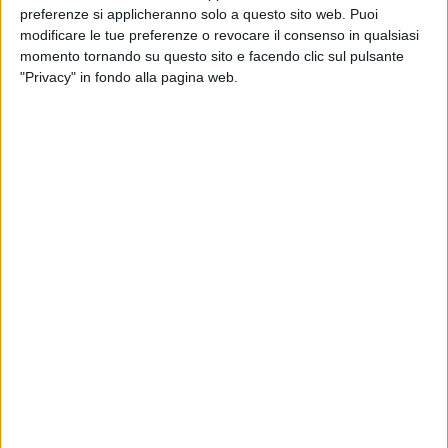
preferenze si applicheranno solo a questo sito web. Puoi
modificare le tue preferenze o revocare il consenso in qualsiasi
momento tornando su questo sito e facendo clic sul pulsante
"Privacy" in fondo alla pagina web.
Il governo sta
“
rivedendo alcune norme per quanto
riguarda i treni merci, che noi vorremmo portare ad un
unico conducente come per il resto dell’Europa”. Lo ha
dichiarato il vice-ministro alle infrastrutture e ai
trasporti Edoardo Rixi in un video messaggio inviato
all’evento “Stati generali della ripartenza” organizzato
dall’Osservatorio economico e sociale ‘Riparte l’Italia’,
riportando in auge una questione che in passato ha
visto contrapposti rappresentanti dei lavoratori e
delle imprese ferroviarie.