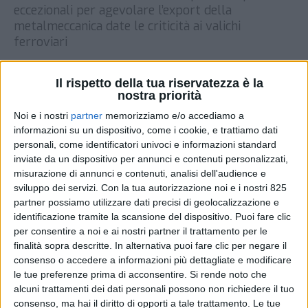
eccezionali per agevolare l’export della
metalmeccanica date le criticità ai valichi
ferroviari
DI
REDAZIONE SUPPLY CHAIN
27 NOVEMBRE
ITALY
2023
Il rispetto della tua riservatezza è la
nostra priorità
Noi e i nostri
partner
memorizziamo e/o accediamo a
STAMPA
informazioni su un dispositivo, come i cookie, e trattiamo dati
personali, come identificatori univoci e informazioni standard
inviate da un dispositivo per annunci e contenuti personalizzati,
misurazione di annunci e contenuti, analisi dell'audience e
sviluppo dei servizi.
Con la tua autorizzazione noi e i nostri 825
partner possiamo utilizzare dati precisi di geolocalizzazione e
identificazione tramite la scansione del dispositivo. Puoi fare clic
per consentire a noi e ai nostri partner il trattamento per le
finalità sopra descritte. In alternativa puoi fare clic per negare il
consenso o accedere a informazioni più dettagliate e modificare
le tue preferenze prima di acconsentire.
Si rende noto che
alcuni trattamenti dei dati personali possono non richiedere il tuo
consenso, ma hai il diritto di opporti a tale trattamento. Le tue