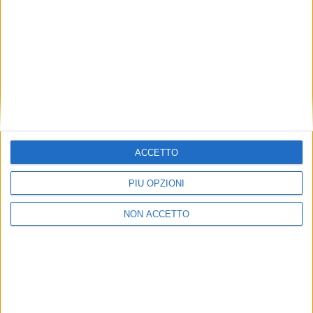
settore merci (a eccezione di quelle del gruppo Fsi), e
osteggiata da sindacati e lavoratori, per i quali questa
comporterebbe un aumento dei rischi per la sicurezza
degli operatori, in particolare nel caso di un eventuale
loro malore in zone impervie o lontane dai centri di
soccorso.
ISCRIVITI ALLA
NEWSLETTER GRATUITA DI SUPPLY
CHAIN ITALY
ACCETTO
PIÙ OPZIONI
NON ACCETTO
VUOI RICEVERE AGGIORNAMENTI SUI
TUOI TOPICS PREFERITI OGNI GIORNO?