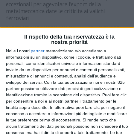
eccezionali per agevolare l’export della
metalmeccanica date le criticità ai valichi
ferroviari
DI
REDAZIONE SUPPLY CHAIN
27 NOVEMBRE
ITALY
2023
Il rispetto della tua riservatezza è la
nostra priorità
STAMPA
Noi e i nostri
partner
memorizziamo e/o accediamo a
informazioni su un dispositivo, come i cookie, e trattiamo dati
personali, come identificatori univoci e informazioni standard
inviate da un dispositivo per annunci e contenuti personalizzati,
misurazione di annunci e contenuti, analisi dell'audience e
sviluppo dei servizi.
Con la tua autorizzazione noi e i nostri 825
partner possiamo utilizzare dati precisi di geolocalizzazione e
identificazione tramite la scansione del dispositivo. Puoi fare clic
per consentire a noi e ai nostri partner il trattamento per le
finalità sopra descritte. In alternativa puoi fare clic per negare il
consenso o accedere a informazioni più dettagliate e modificare
le tue preferenze prima di acconsentire.
Si rende noto che
alcuni trattamenti dei dati personali possono non richiedere il tuo
consenso, ma hai il diritto di opporti a tale trattamento. Le tue