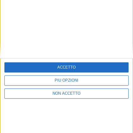
settore merci (a eccezione di quelle del gruppo Fsi), e
osteggiata da sindacati e lavoratori, per i quali questa
comporterebbe un aumento dei rischi per la sicurezza
degli operatori, in particolare nel caso di un eventuale
loro malore in zone impervie o lontane dai centri di
soccorso.
ISCRIVITI ALLA
NEWSLETTER GRATUITA DI SUPPLY
CHAIN ITALY
ACCETTO
PIÙ OPZIONI
NON ACCETTO
VUOI RICEVERE AGGIORNAMENTI SUI
TUOI TOPICS PREFERITI OGNI GIORNO?