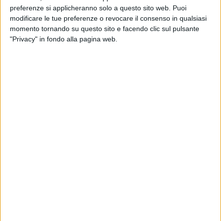
preferenze si applicheranno solo a questo sito web. Puoi
modificare le tue preferenze o revocare il consenso in qualsiasi
momento tornando su questo sito e facendo clic sul pulsante
"Privacy" in fondo alla pagina web.
Il governo sta
“
rivedendo alcune norme per quanto
riguarda i treni merci, che noi vorremmo portare ad un
unico conducente come per il resto dell’Europa”. Lo ha
dichiarato il vice-ministro alle infrastrutture e ai
trasporti Edoardo Rixi in un video messaggio inviato
all’evento “Stati generali della ripartenza” organizzato
dall’Osservatorio economico e sociale ‘Riparte l’Italia’,
riportando in auge una questione che in passato ha
visto contrapposti rappresentanti dei lavoratori e
delle imprese ferroviarie.