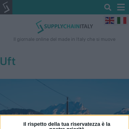
Il giornale online del made in Italy che si muove
Uft
Il rispetto della tua riservatezza è la