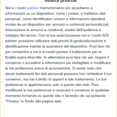
nostra priorità
Noi e i nostri
partner
memorizziamo e/o accediamo a
informazioni su un dispositivo, come i cookie, e trattiamo dati
personali, come identificatori univoci e informazioni standard
inviate da un dispositivo per annunci e contenuti personalizzati,
misurazione di annunci e contenuti, analisi dell'audience e
sviluppo dei servizi.
Con la tua autorizzazione noi e i nostri 825
partner possiamo utilizzare dati precisi di geolocalizzazione e
identificazione tramite la scansione del dispositivo. Puoi fare clic
TRASPORTI
13 MARZO 2026
per consentire a noi e ai nostri partner il trattamento per le
Scende anche nel 2025
finalità sopra descritte. In alternativa puoi fare clic per negare il
consenso o accedere a informazioni più dettagliate e modificare
(68,6%) la quota di traffici
le tue preferenze prima di acconsentire.
Si rende noto che
alcuni trattamenti dei dati personali possono non richiedere il tuo
ferroviari sulle Alpi svizzere
consenso, ma hai il diritto di opporti a tale trattamento. Le tue
preferenze si applicheranno solo a questo sito web. Puoi
modificare le tue preferenze o revocare il consenso in qualsiasi
momento tornando su questo sito e facendo clic sul pulsante
"Privacy" in fondo alla pagina web.