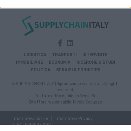
LOGISTICA
TRASPORTI
INTERVISTE
IMMOBILIARE
ECONOMIA
RICERCHE & STUDI
POLITICA
SERVIZI & FORNITORI
© SUPPLY CHAIN ITALY (Riproduzione riservata – All rights
reserved)
Testata edita da Alocin Media Srl
Direttore responsabile: Nicola Capuzzo
Informativa Cookie
Informativa Privacy
P. IVA: 02499470991