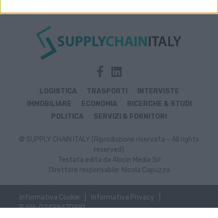
LOGISTICA
TRASPORTI
INTERVISTE
IMMOBILIARE
ECONOMIA
RICERCHE & STUDI
POLITICA
SERVIZI & FORNITORI
© SUPPLY CHAIN ITALY (Riproduzione riservata – All rights
reserved)
Testata edita da Alocin Media Srl
Direttore responsabile: Nicola Capuzzo
Informativa Cookie
Informativa Privacy
P. IVA: 02499470991