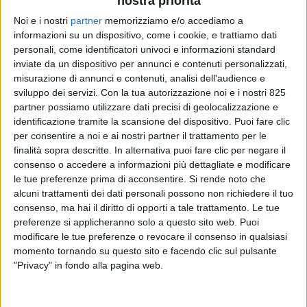
nostra priorità
Noi e i nostri
partner
memorizziamo e/o accediamo a
informazioni su un dispositivo, come i cookie, e trattiamo dati
personali, come identificatori univoci e informazioni standard
inviate da un dispositivo per annunci e contenuti personalizzati,
misurazione di annunci e contenuti, analisi dell'audience e
sviluppo dei servizi.
Con la tua autorizzazione noi e i nostri 825
partner possiamo utilizzare dati precisi di geolocalizzazione e
TRASPORTI
15 SETTEMBRE 2025
identificazione tramite la scansione del dispositivo. Puoi fare clic
La Svizzera introduce nuove
per consentire a noi e ai nostri partner il trattamento per le
misure con effetto
finalità sopra descritte. In alternativa puoi fare clic per negare il
consenso o accedere a informazioni più dettagliate e modificare
immediato sul trasporto
le tue preferenze prima di acconsentire.
Si rende noto che
alcuni trattamenti dei dati personali possono non richiedere il tuo
ferroviario merci
consenso, ma hai il diritto di opporti a tale trattamento. Le tue
preferenze si applicheranno solo a questo sito web. Puoi
modificare le tue preferenze o revocare il consenso in qualsiasi
momento tornando su questo sito e facendo clic sul pulsante
"Privacy" in fondo alla pagina web.