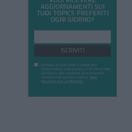
VUOI RICEVERE
AGGIORNAMENTI SUI
TUOI TOPICS PREFERITI
OGNI GIORNO?
ISCRIVITI
Dichiaro di aver letto e compreso
l'informativa sulla privacy e di dare il mio
consenso alla ricezione di promozioni
commerciali ed informative.
Vedi
POLITICA SULLA PRIVACY.