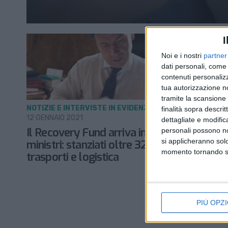
I
Noi e i nostri
partner
dati personali, come 
contenuti personalizz
tua autorizzazione no
tramite la scansione d
NOTIZIE E INTERVISTE IN EVIDENZA
finalità sopra descri
12 GENNAIO 2021
dettagliate e modific
Il Recovery Fund arriva in Consiglio dei
personali possono non
si applicheranno sol
ministri: stanziati oltre 32 miliardi per
momento tornando su 
trasporti e logistica
PIÙ OPZI