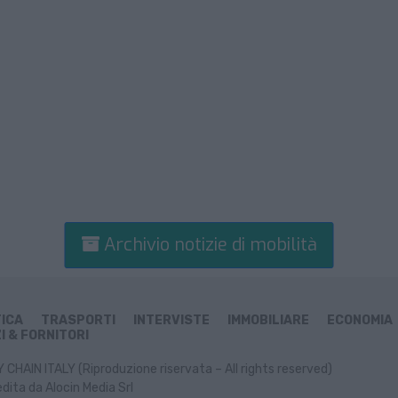
Archivio notizie di mobilità
TICA
TRASPORTI
INTERVISTE
IMMOBILIARE
ECONOMIA
I & FORNITORI
CHAIN ITALY (Riproduzione riservata – All rights reserved)
dita da Alocin Media Srl