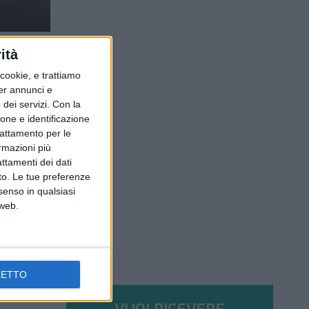
ità
ookie, e trattiamo
per annunci e
dei servizi.
Con la
ione e identificazione
trattamento per le
ormazioni più
attamenti dei dati
nto. Le tue preferenze
senso in qualsiasi
 web.
CETTO