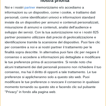
nostra priorità
Noi e i nostri
partner
memorizziamo e/o accediamo a
informazioni su un dispositivo, come i cookie, e trattiamo dati
personali, come identificatori univoci e informazioni standard
inviate da un dispositivo per annunci e contenuti personalizzati,
misurazione di annunci e contenuti, analisi dell'audience e
sviluppo dei servizi.
Con la tua autorizzazione noi e i nostri 825
partner possiamo utilizzare dati precisi di geolocalizzazione e
identificazione tramite la scansione del dispositivo. Puoi fare clic
LOGISTICA
6 AGOSTO 2025
per consentire a noi e ai nostri partner il trattamento per le
Per Poste Italiane la consegna
finalità sopra descritte. In alternativa puoi fare clic per negare il
consenso o accedere a informazioni più dettagliate e modificare
pacchi vale 801 milioni di euro
le tue preferenze prima di acconsentire.
Si rende noto che
alcuni trattamenti dei dati personali possono non richiedere il tuo
nella prima metà 2025
consenso, ma hai il diritto di opporti a tale trattamento. Le tue
preferenze si applicheranno solo a questo sito web. Puoi
modificare le tue preferenze o revocare il consenso in qualsiasi
momento tornando su questo sito e facendo clic sul pulsante
"Privacy" in fondo alla pagina web.