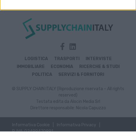
LOGISTICA
TRASPORTI
INTERVISTE
IMMOBILIARE
ECONOMIA
RICERCHE & STUDI
POLITICA
SERVIZI & FORNITORI
© SUPPLY CHAIN ITALY (Riproduzione riservata – All rights
reserved)
Testata edita da Alocin Media Srl
Direttore responsabile: Nicola Capuzzo
Informativa Cookie
Informativa Privacy
P. IVA: 02499470991