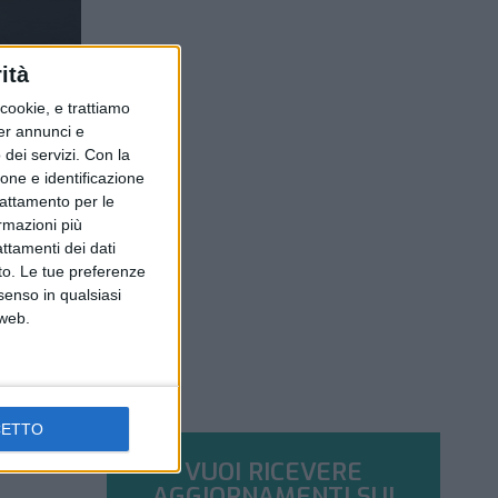
ità
ookie, e trattiamo
per annunci e
dei servizi.
Con la
ione e identificazione
trattamento per le
ormazioni più
attamenti dei dati
nto. Le tue preferenze
senso in qualsiasi
 web.
CETTO
VUOI RICEVERE
AGGIORNAMENTI SUI