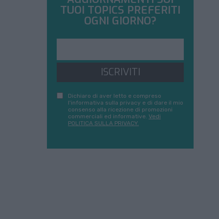
TUOI TOPICS PREFERITI
OGNI GIORNO?
ISCRIVITI
Dichiaro di aver letto e compreso
l'informativa sulla privacy e di dare il mio
consenso alla ricezione di promozioni
commerciali ed informative.
Vedi
POLITICA SULLA PRIVACY.