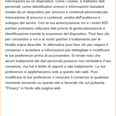
informazioni su un dispositivo, come i cookie, e trattiamo dati
personali, come identificatori univoci e informazioni standard
inviate da un dispositivo per annunci e contenuti personalizzati,
misurazione di annunci e contenuti, analisi dell'audience e
sviluppo dei servizi.
Con la tua autorizzazione noi e i nostri 825
partner possiamo utilizzare dati precisi di geolocalizzazione e
identificazione tramite la scansione del dispositivo. Puoi fare clic
per consentire a noi e ai nostri partner il trattamento per le
finalità sopra descritte. In alternativa puoi fare clic per negare il
consenso o accedere a informazioni più dettagliate e modificare
le tue preferenze prima di acconsentire.
Si rende noto che
TRASPORTI
24 APRILE 2025
alcuni trattamenti dei dati personali possono non richiedere il tuo
Zim dovrà risarcire Samsung
consenso, ma hai il diritto di opporti a tale trattamento. Le tue
preferenze si applicheranno solo a questo sito web. Puoi
per oltre 3,7 milioni di dollari
modificare le tue preferenze o revocare il consenso in qualsiasi
momento tornando su questo sito e facendo clic sul pulsante
"Privacy" in fondo alla pagina web.