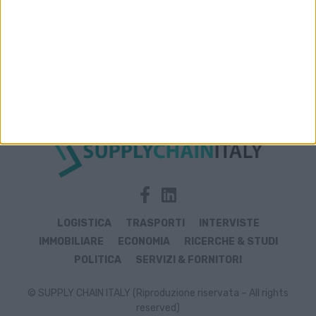
Archivio notizie di Samsung
LOGISTICA
TRASPORTI
INTERVISTE
IMMOBILIARE
ECONOMIA
RICERCHE & STUDI
POLITICA
SERVIZI & FORNITORI
© SUPPLY CHAIN ITALY (Riproduzione riservata – All rights
reserved)