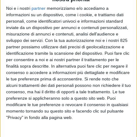
Noi e i nostri
partner
memorizziamo e/o accediamo a
informazioni su un dispositivo, come i cookie, e trattiamo dati
personali, come identificatori univoci e informazioni standard
inviate da un dispositivo per annunci e contenuti personalizzati,
misurazione di annunci e contenuti, analisi dell'audience e
sviluppo dei servizi.
Con la tua autorizzazione noi e i nostri 825
partner possiamo utilizzare dati precisi di geolocalizzazione e
identificazione tramite la scansione del dispositivo. Puoi fare clic
NOTIZIE E INTERVISTE IN EVIDENZA
3 MAGGIO 2022
per consentire a noi e ai nostri partner il trattamento per le
Amazon sorpassa Brt e Poste
finalità sopra descritte. In alternativa puoi fare clic per negare il
consenso o accedere a informazioni più dettagliate e modificare
Italiane nel mercato italiano
le tue preferenze prima di acconsentire.
Si rende noto che
alcuni trattamenti dei dati personali possono non richiedere il tuo
delle consegne pacchi
consenso, ma hai il diritto di opporti a tale trattamento. Le tue
preferenze si applicheranno solo a questo sito web. Puoi
modificare le tue preferenze o revocare il consenso in qualsiasi
momento tornando su questo sito e facendo clic sul pulsante
"Privacy" in fondo alla pagina web.