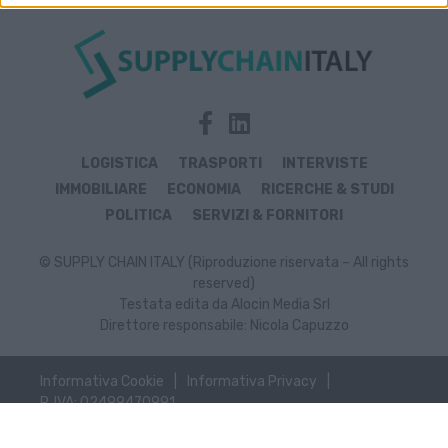
LOGISTICA
TRASPORTI
INTERVISTE
IMMOBILIARE
ECONOMIA
RICERCHE & STUDI
POLITICA
SERVIZI & FORNITORI
© SUPPLY CHAIN ITALY (Riproduzione riservata – All rights
reserved)
Testata edita da Alocin Media Srl
Direttore responsabile: Nicola Capuzzo
Informativa Cookie
Informativa Privacy
P. IVA: 02499470991