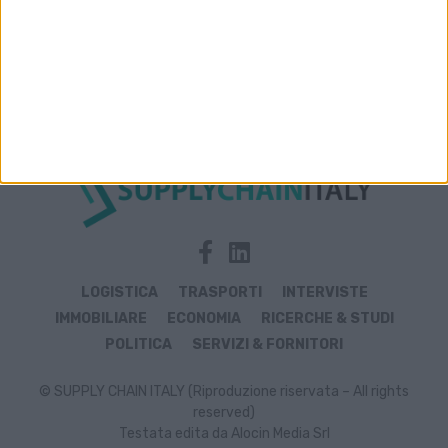
Archivio notizie di veicoli rimorchiati
LOGISTICA
TRASPORTI
INTERVISTE
IMMOBILIARE
ECONOMIA
RICERCHE & STUDI
POLITICA
SERVIZI & FORNITORI
© SUPPLY CHAIN ITALY (Riproduzione riservata – All rights
reserved)
Testata edita da Alocin Media Srl