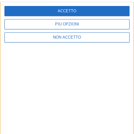
ISCRIVITI
ACCETTO
Dichiaro di aver letto e compreso l'informativa sulla privacy e
di dare il mio consenso alla ricezione di promozioni commerciali
PIÙ OPZIONI
ed informative.
Vedi POLITICA SULLA PRIVACY.
NON ACCETTO