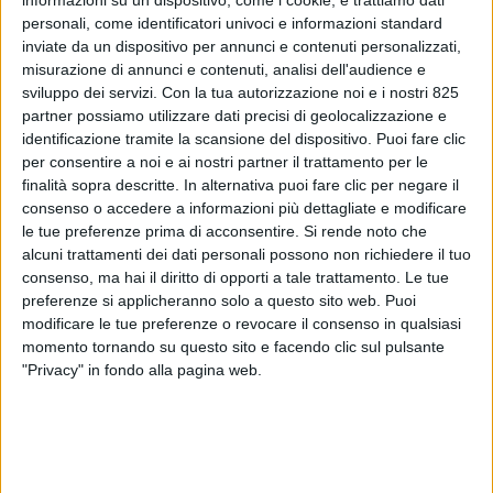
personali, come identificatori univoci e informazioni standard
inviate da un dispositivo per annunci e contenuti personalizzati,
misurazione di annunci e contenuti, analisi dell'audience e
sviluppo dei servizi.
Con la tua autorizzazione noi e i nostri 825
partner possiamo utilizzare dati precisi di geolocalizzazione e
identificazione tramite la scansione del dispositivo. Puoi fare clic
per consentire a noi e ai nostri partner il trattamento per le
finalità sopra descritte. In alternativa puoi fare clic per negare il
consenso o accedere a informazioni più dettagliate e modificare
RICERCHE & STUDI
23 LUGLIO 2025
le tue preferenze prima di acconsentire.
Si rende noto che
A Giugno brusca frenata per
alcuni trattamenti dei dati personali possono non richiedere il tuo
il mercato rimorchi e
consenso, ma hai il diritto di opporti a tale trattamento. Le tue
preferenze si applicheranno solo a questo sito web. Puoi
semirimorchi in Italia
modificare le tue preferenze o revocare il consenso in qualsiasi
momento tornando su questo sito e facendo clic sul pulsante
"Privacy" in fondo alla pagina web.