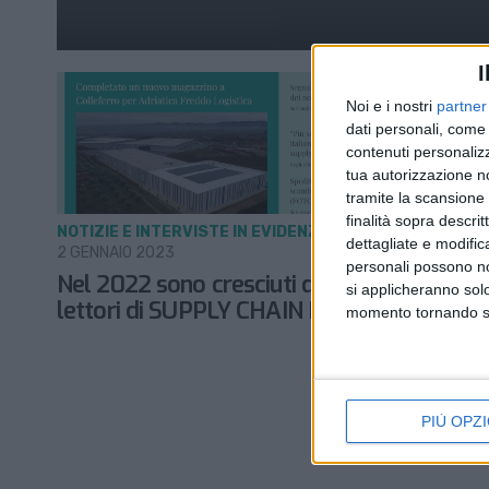
I
Noi e i nostri
partner
dati personali, come 
contenuti personalizz
tua autorizzazione no
tramite la scansione d
finalità sopra descri
NOTIZIE E INTERVISTE IN EVIDENZA
dettagliate e modific
2 GENNAIO 2023
personali possono non
Nel 2022 sono cresciuti del 30,6% i
si applicheranno sol
lettori di SUPPLY CHAIN ITALY
momento tornando su 
PIÙ OPZI