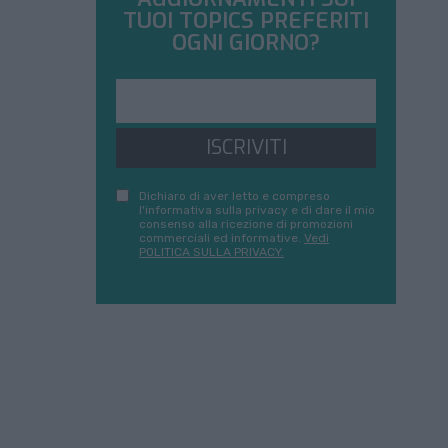
TUOI TOPICS PREFERITI
OGNI GIORNO?
ISCRIVITI
Dichiaro di aver letto e compreso
l'informativa sulla privacy e di dare il mio
consenso alla ricezione di promozioni
commerciali ed informative.
Vedi
POLITICA SULLA PRIVACY.