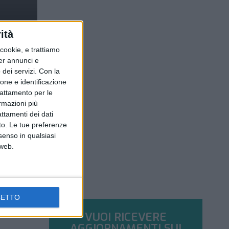
ità
ookie, e trattiamo
per annunci e
dei servizi.
Con la
ione e identificazione
trattamento per le
ormazioni più
attamenti dei dati
nto. Le tue preferenze
senso in qualsiasi
 web.
CETTO
VUOI RICEVERE
AGGIORNAMENTI SUI