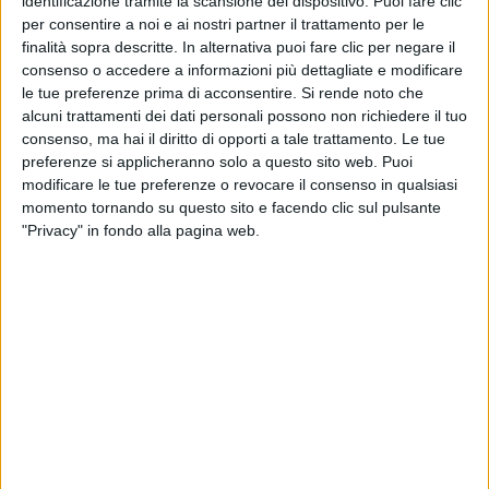
identificazione tramite la scansione del dispositivo. Puoi fare clic
per consentire a noi e ai nostri partner il trattamento per le
finalità sopra descritte. In alternativa puoi fare clic per negare il
consenso o accedere a informazioni più dettagliate e modificare
le tue preferenze prima di acconsentire.
Si rende noto che
alcuni trattamenti dei dati personali possono non richiedere il tuo
consenso, ma hai il diritto di opporti a tale trattamento. Le tue
preferenze si applicheranno solo a questo sito web. Puoi
modificare le tue preferenze o revocare il consenso in qualsiasi
momento tornando su questo sito e facendo clic sul pulsante
"Privacy" in fondo alla pagina web.
In previsione dell’immissione in commercio dei vaccini
anti-SARS-CoV-2 il Governo italiano ha pubblicato le
linee guida per l’avvio della campagna di