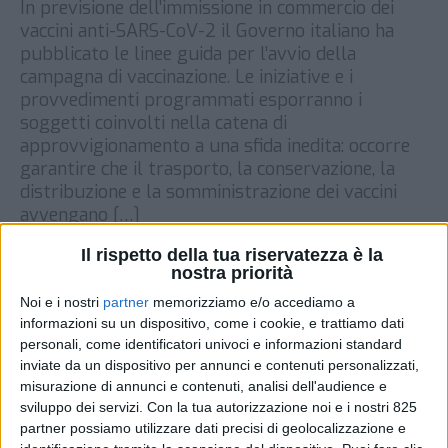
In previsione dell’immissione in commercio dei
vaccini anti-SARS-CoV-2 il Governo italiano ha
pubblicato le linee guida per l’avvio della
campagna di vaccinazione. Le iniziative e i
provvedimenti programmati esporranno i
soggetti coinvolti nella catena di
approvvigionamento a una sfida inedita: occorre
garantire che il trasporto, la conservazione, la
distribuzione e la somministrazione dei vaccini
avvengano […]
DI
17 DICEMBRE 2020
Il rispetto della tua riservatezza è la
nostra priorità
Noi e i nostri
partner
memorizziamo e/o accediamo a
STAMPA
informazioni su un dispositivo, come i cookie, e trattiamo dati
personali, come identificatori univoci e informazioni standard
inviate da un dispositivo per annunci e contenuti personalizzati,
misurazione di annunci e contenuti, analisi dell'audience e
sviluppo dei servizi.
Con la tua autorizzazione noi e i nostri 825
partner possiamo utilizzare dati precisi di geolocalizzazione e